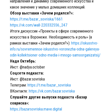
направления и динамику современного искусства и
какое значение у малых домашних коллекций.
Обзор выставки «Зачем родился?»:
https://t.me/bazar_sovriska/1661
https://vk.com/wall-220332556_247
Итоги дискуссии «Проекты в сфере современного
искусства в Воронеже. Необходимость и роль» (в
рамках выставки «Зачем родился?»):
https://iskusstvo-
info.ru/sovremennoe-iskusstvo-voronezha-odna-galereya-
odin-kollektsioner-odno-media-i-mnogo-samoorganizatsij/
Надя Октябрь:
Инст: @nadya.october
Соцсети подкаста:
Инст: @bazar.sovriska
Телеграм:
https://t.me/bazar_sovriska
ВКонтакте:
https://vk.com/bazar.sovriska
Слушайте другие выпуски подкаста «Базар
совриска»:
https://bazarsovriska.mave.digital