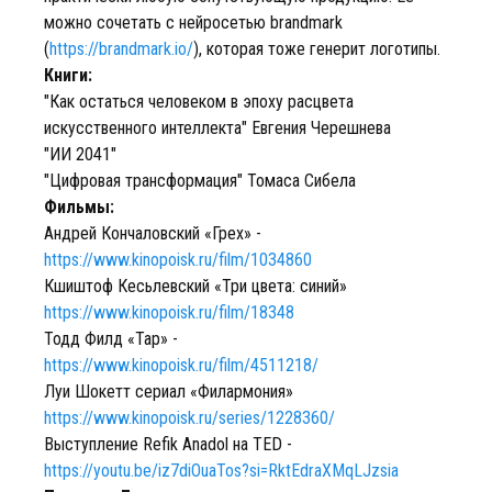
можно сочетать с нейросетью brandmark
(
https://brandmark.io/
), которая тоже генерит логотипы.
Книги:
"Как остаться человеком в эпоху расцвета
искусственного интеллекта" Евгения Черешнева
"ИИ 2041"
"Цифровая трансформация" Томаса Сибела
Фильмы:
Андрей Кончаловский «Грех» -
https://www.kinopoisk.ru/film/1034860
Кшиштоф Кесьлевский «Три цвета: синий»
https://www.kinopoisk.ru/film/18348
Тодд Филд «Тар» -
https://www.kinopoisk.ru/film/4511218/
Луи Шокетт сериал «Филармония»
https://www.kinopoisk.ru/series/1228360/
Выступление Refik Anadol на TED -
https://youtu.be/iz7diOuaTos?si=RktEdraXMqLJzsia