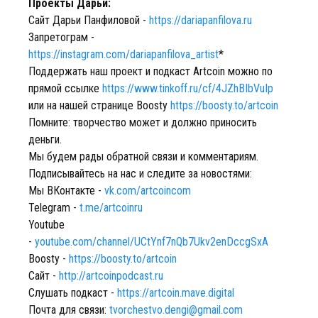
Проекты Дарьи:
Сайт Дарьи Панфиловой -
https://dariapanfilova.ru
Запретограм -
https://instagram.com/dariapanfilova_artist
*
Поддержать наш проект и подкаст Artcoin можно по
прямой ссылке
https://www.tinkoff.ru/cf/4JZhBIbVuIp
или на нашей странице Boosty
https://boosty.to/artcoin
Помните: творчество может и должно приносить
деньги.
Мы будем рады обратной связи и комментариям.
Подписывайтесь на нас и следите за новостями:
Мы ВКонтакте -
vk.com/artcoincom
Telegram -
t.me/artcoinru
Youtube
-
youtube.com/channel/UCtYnf7nQb7Ukv2enDccgSxA
Boosty -
https://boosty.to/artcoin
Сайт -
http://artcoinpodcast.ru
Слушать подкаст -
https://artcoin.mave.digital
Почта для связи:
tvorchestvo.dengi@gmail.com