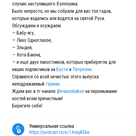
случаю наступившего Хэллоуина.
Было непросто, но мы собрали для вас топ гадов,
которые водились или водятся на святой Руси.
Обсуждаем и осуждаем:
— Бабу-ягу,
— Лихо Одноглазое,
— Злыдня,
— Кота-Баюна,
— и ещё двух пакостников, которых приберегли для
наших подписчиков на
Бусти
и
Патреоне
.
Справился со всей нечистью этого выпуска
неподражаемый
Герман
Ждём вас в тг-канале
@masonbakon
на перемывание
костей всем причастным!
Берегите себя!
Универсальная ссылка
https://podcast.ru/e/.l-ksiqAEke