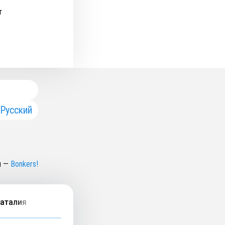
т
Русский
н
—
Bonkers!
ия Спитэри об удалении груди, мнении общества и разг