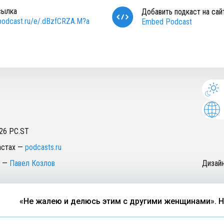
сылка
Добавить подкаст на сай
/podcast.ru/e/.dBzfCRZA.M?a
Embed Podcast
26
PC.ST
астах
—
podcasts.ru
—
Павел Козлов
Дизай
«Не жалею и делюсь этим с другими женщинами». Натал