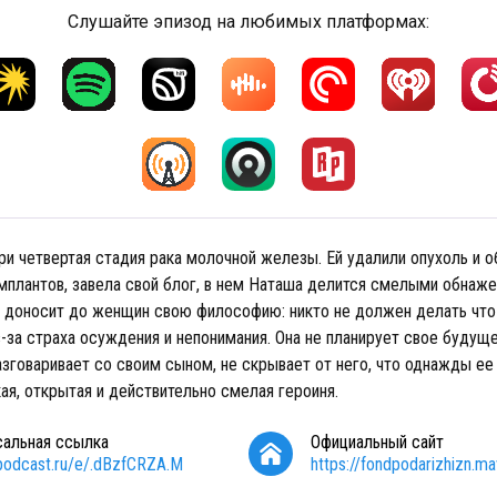
Слушайте эпизод на любимых платформах:
и четвертая стадия рака молочной железы. Ей удалили опухоль и об
имплантов, завела свой блог, в нем Наташа делится смелыми обнаж
 доносит до женщин свою философию: никто не должен делать что
-за страха осуждения и непонимания. Она не планирует свое будущ
азговаривает со своим сыном, не скрывает от него, что однажды е
кая, открытая и действительно смелая героиня.
сальная ссылка
Официальный сайт
/podcast.ru/e/.dBzfCRZA.M
https://fondpodarizhizn.mav