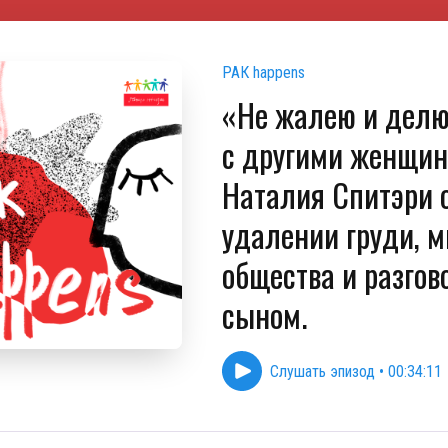
РАК happens
«Не жалею и делю
с другими женщин
Наталия Спитэри 
удалении груди, 
общества и разгов
сыном.
Слушать эпизод
•
00:34:11