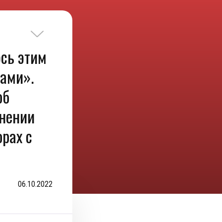
сь этим
ами».
об
мнении
орах с
06.10.2022