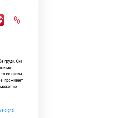
е груди. Она
енными
-то со своим
ее, проживает
е может не
e.digital