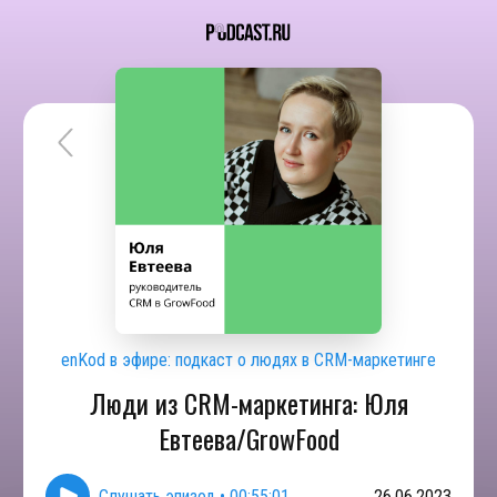
enKod в эфире: подкаст о людях в CRM-маркетинге
Люди из CRM-маркетинга: Юля
Евтеева/GrowFood
Слушать эпизод
•
00:55:01
26.06.2023