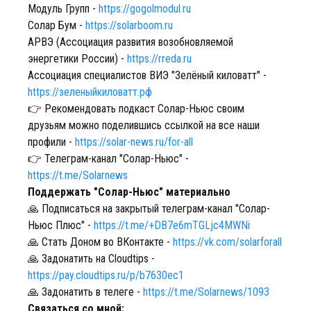
Модуль Групп -
https://gogolmodul.ru
Солар Бум -
https://solarboom.ru
АРВЭ (Ассоциация развития возобновляемой
энергетики России) -
https://rreda.ru
Ассоциация специалистов ВИЭ "Зелёный киловатт" -
https://зеленыйкиловатт.рф
👉 Рекомендовать подкаст Солар-Ньюс своим
друзьям можно поделившись ссылкой на все наши
профили -
https://solar-news.ru/for-all
👉 Телеграм-канал "Солар-Ньюс" -
https://t.me/Solarnews
Поддержать "Солар-Ньюс" материально
🙏 Подписаться на закрытый телеграм-канал "Солар-
Ньюс Плюс" -
https://t.me/+DB7e6mTGLjc4MWNi
🙏 Стать Доном во ВКонтакте -
https://vk.com/solarforall
🙏 Задонатить на Cloudtips -
https://pay.cloudtips.ru/p/b7630ec1
🙏 Задонатить в телеге -
https://t.me/Solarnews/1093
Связаться со мной: