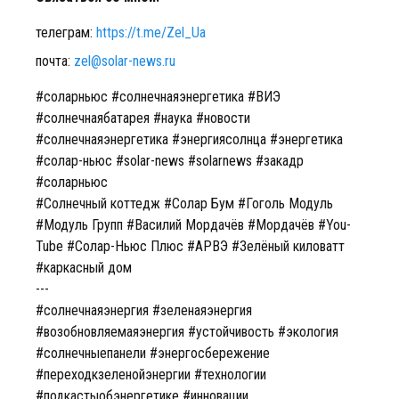
телеграм:
https://t.me/Zel_Ua
почта:
zel@solar-news.ru
#соларньюс #солнечнаяэнергетика #ВИЭ
#солнечнаябатарея #наука #новости
#солнечнаяэнергетика #энергиясолнца #энергетика
#солар-ньюс #solar-news #solarnews #закадр
#соларньюс
#Солнечный коттедж #Солар Бум #Гоголь Модуль
#Модуль Групп #Василий Мордачёв #Мордачёв #You-
Tube #Солар-Ньюс Плюс #АРВЭ #Зелёный киловатт
#каркасный дом
---
#солнечнаяэнергия #зеленаяэнергия
#возобновляемаяэнергия #устойчивость #экология
#солнечныепанели #энергосбережение
#переходкзеленойэнергии #технологии
#подкастыобэнергетике #инновации