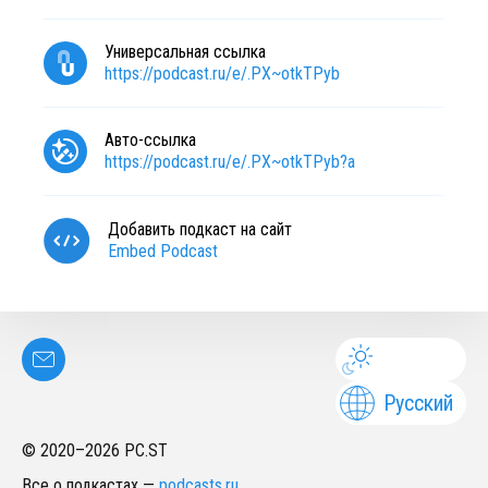
Универсальная ссылка
https://podcast.ru/e/.PX~otkTPyb
Авто-ссылка
https://podcast.ru/e/.PX~otkTPyb?a
Добавить подкаст на сайт
Embed Podcast
Русский
© 2020–
2026
PC.ST
Все о подкастах
—
podcasts.ru