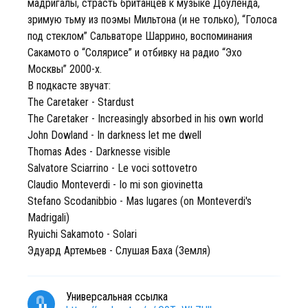
мадригалы, страсть британцев к музыке Доуленда,
зримую тьму из поэмы Мильтона (и не только), “Голоса
под стеклом” Сальваторе Шаррино, воспоминания
Сакамото о “Солярисе” и отбивку на радио “Эхо
Москвы” 2000-х.
В подкасте звучат:
The Caretaker - Stardust
The Caretaker - Increasingly absorbed in his own world
John Dowland - In darkness let me dwell
Thomas Ades - Darknesse visible
Salvatore Sciarrino - Le voci sottovetro
Claudio Monteverdi - Io mi son giovinetta
Stefano Scodanibbio - Mas lugares (on Monteverdi's
Madrigali)
Ryuichi Sakamoto - Solari
Эдуард Артемьев - Слушая Баха (Земля)
Универсальная ссылка