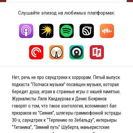
Слушайте эпизод на любимых платформах:
Нет, речь не про саундтреки к хоррорам. Пятый выпуск
подкаста “Полчаса музыки” посвящен музыке, которая
бередит душу, играя в странные игры с нашей памятью.
Журналисты Ляля Кандаурова и Денис Бояринов
говорят о том, что такое хонтология, вспоминают бал
призраков из “Сияния”, шлягеры граммофонной эстрады
30-х, саундтрек к “Терпению по Зебальду”, интерьеры
“Титаника”, “Зимний путь” Шуберта, маньеристские