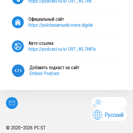
https://podcast.ru/e/.O9T_WL7Hll
Официальный сайт
https://polchasamusiki.mave.digital
Авто-ссылка
https://podcast.ru/e/.O9T_WL7Hll?a
Добавить подкаст на сайт
Embed Podcast
Русский
© 2020–
2026
PC.ST