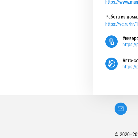
https://www.mann
Работа из дома
https://vc.ru/hr
Универ
https:/
Авто-с
https:/
© 2020–
20