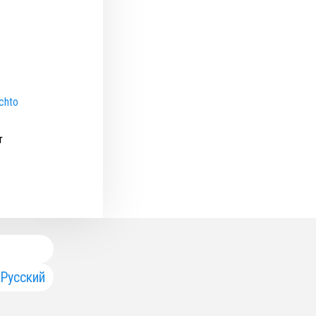
chto
т
Русский