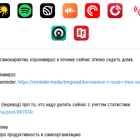
самокарантин, коронавирус и почему сейчас этично сидеть дома.
онавирус
Reminder:
https://reminder.media/longread/koronavirus-v-rossii-i-mire-v
 (перевод) про то, что надо делать сейчас с учетом статистики:
m/ru/post/491974/
дома
 про продуктивность и самоорганизацию: