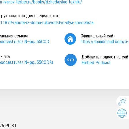
-ivanov-ferber.ru/books/dzhedajskie-texniki/
: руководство для специалиста:
/111879-rabota-iz-doma-rukovodstvo-dlya-specialista
сальная ссылка
Официальный сайт
/podcast.ru/e/.N~pqJ55COD
https://soundcloud.com/o-
сылка
Добавить подкаст на сай
/podcast.ru/e/.N~pqJ55COD?a
Embed Podcast
26
PC.ST