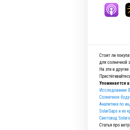
Стоит ли покуп
для солнечной э
На эти и други
Пристёгивайтесь
Упоминается в
Исследование В
Солнечное буду
Аналитика по ин
SolarGaps и их 
Световод Solaro
Статья про вет