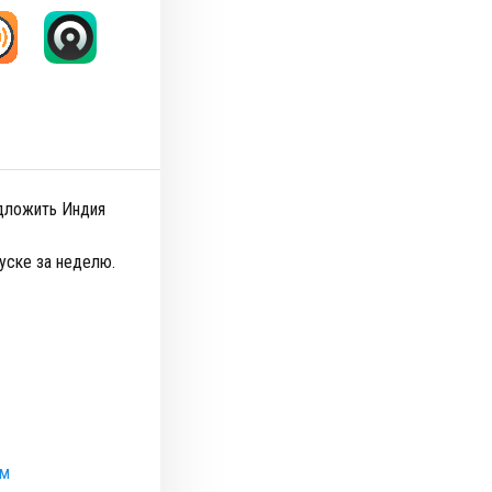
едложить Индия
уске за неделю.
ом