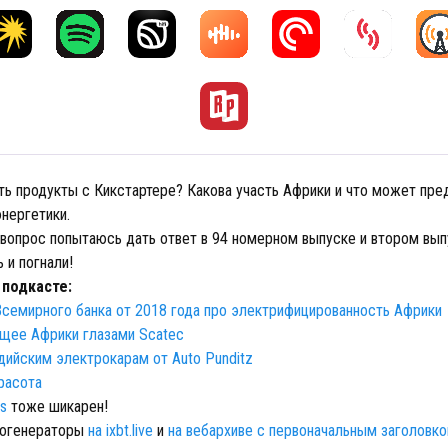
ать продукты с Кикстартере? Какова участь Африки и что может пр
нергетики.
е вопрос попытаюсь дать ответ в 94 номерном выпуске и втором вып
 и погнали!
 подкасте:
семирного банка от 2018 года про электрифицированность Африки
щее Африки глазами Scatec
дийским электрокарам от Auto Punditz
красота
s
тоже шикарен!
рогенераторы
на ixbt.live
и
на вебархиве с первоначальным заголовк