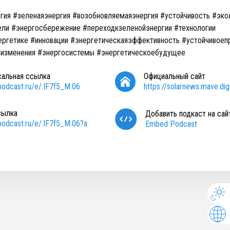
гия #зеленаяэнергия #возобновляемаяэнергия #устойчивость #эко
ли #энергосбережение #переходкзеленойэнергии #технологии
ргетике #инновации #энергетическаяэффективность #устойчивоеп
еизменения #энергосистемы #энергетическоебудущее
сальная ссылка
Официальный сайт
/podcast.ru/e/.IF7f5_M.06
https://solarnews.mave.digi
сылка
Добавить подкаст на сай
/podcast.ru/e/.IF7f5_M.06?a
Embed Podcast