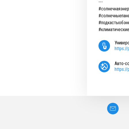
---
#солнечнаяэнер
#солнечныепане
#подкастыобэне
#климатически
Универ
https:/
Авто-с
https:/