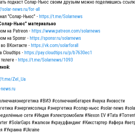
ть подкаст Солар-Ньюс своим друзьям можно поделившись ссылко
//solar-news.ru/for-all
нал "Солар-Ньюс" -
https://t.me/Solarnews
Солар-Ньюс" материально
ом на Patreon -
https://www.patreon.com/solarnews
ном на Sponsr -
https://sponsr.ru/solarnews
 во ВКонтакте -
https://vk.com/solarforall
а Cloudtips -
https://pay.cloudtips.ru/p/b7630ec1
 телеге -
https://t.me/Solarnews/1093
мной:
://t.me/Zel_Ua
-news.ru
лнечнаяэнергетика #ВИЭ #солнечнаябатарея #наука #новости
гетика #энергиясолнца #энергетика #солар-ньюс #solar-news #sol
еделённые сети #Индия #электромобили #Nexon EV #Tata #Torrent
tarter #SolarGaps #жалюзи #краудфандинг #Кикстартер #афера #вет
я #Украина #Ukraine