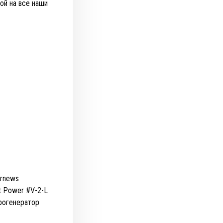
й на все наши
arnews
 Power #V-2-L
рогенератор