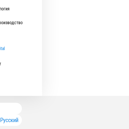
логия
роизводство
tal
т
Русский