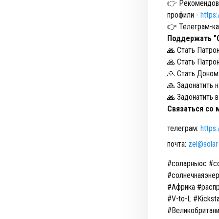
👉 Рекомендова
профили -
https:
👉 Телеграм-ка
Поддержать "
🙏 Стать Патрон
🙏 Стать Патро
🙏 Стать Доном
🙏 Задонатить н
🙏 Задонатить в
Связаться со 
телеграм:
https
почта:
zel@solar
#соларньюс #со
#солнечнаяэнер
#Африка #распр
#V-to-L #Kicks
#Великобритани