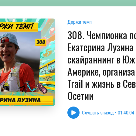
Держи темп
308. Чемпионка по
Екатерина Лузина
скайраннинг в Юж
Америке, организа
Trail и жизнь в Се
Осетии
Слушать эпизод
•
01:40:04