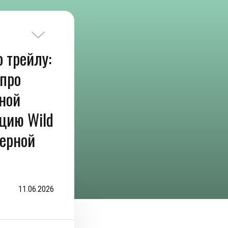
 трейлу:
 про
ной
цию Wild
верной
11.06.2026