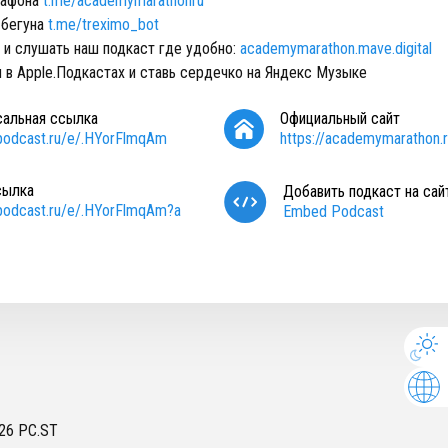
рафона
t.me/academymarathonru
 бегуна
t.me/treximo_bot
 и слушать наш подкаст где удобно:
academymarathon.mave.digital
 в Apple.Подкастах и ставь сердечко на Яндекс Музыке
сальная ссылка
Официальный сайт
/podcast.ru/e/.HYorFlmqAm
https://academymarathon.
сылка
Добавить подкаст на сай
/podcast.ru/e/.HYorFlmqAm?a
Embed Podcast
26
PC.ST