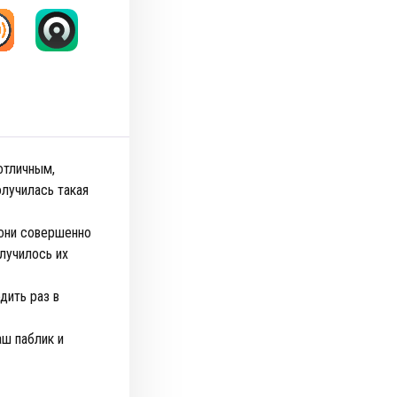
отличным,
олучилась такая
 они совершенно
лучилось их
дить раз в
аш паблик и