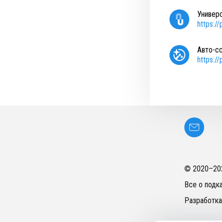
Универ
https:/
Авто-с
https:/
© 2020–
20
Все о подк
Разработка