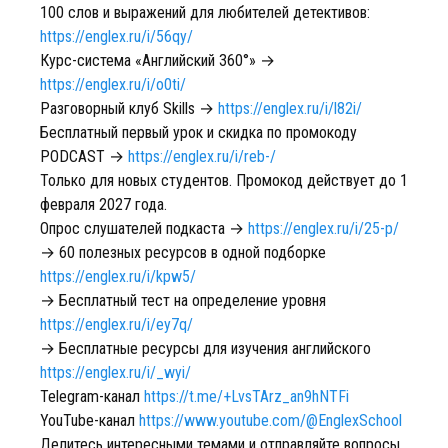
100 слов и выражений для любителей детективов:
https://englex.ru/i/56qy/
Курс-система «Английский 360°» →
https://englex.ru/i/o0ti/
Разговорный клуб Skills →
https://englex.ru/i/l82i/
Бесплатный первый урок и скидка по промокоду
PODCAST →
https://englex.ru/i/reb-/
Только для новых студентов. Промокод действует до 1
февраля 2027 года.
Опрос слушателей подкаста →
https://englex.ru/i/25-p/
→ 60 полезных ресурсов в одной подборке
https://englex.ru/i/kpw5/
→ Бесплатный тест на определение уровня
https://englex.ru/i/ey7q/
→ Бесплатные ресурсы для изучения английского
https://englex.ru/i/_wyi/
Telegram-канал
https://t.me/+LvsTArz_an9hNTFi
YouTube-канал
https://www.youtube.com/@EnglexSchool
Делитесь интересными темами и отправляйте вопросы