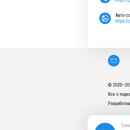
https:/
Авто-с
https:/
© 2020–
20
Все о подк
Разработка
Спо