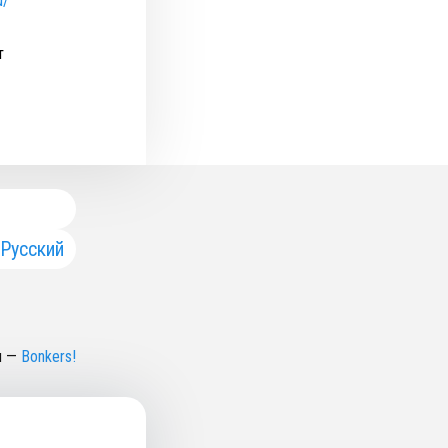
u/
т
Русский
н
—
Bonkers!