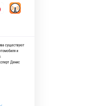
лива существуют
автомобиля и
.
ксперт Денис