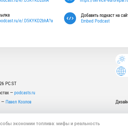
/podcast.ru/e/.D5KYKD2bhA
https://service-eurorepar.r
сылка
Добавить подкаст на сай
/podcast.ru/e/.D5KYKD2bhA?a
Embed Podcast
26
PC.ST
астах
—
podcasts.ru
—
Павел Козлов
Дизай
собы экономии топлива: мифы и реальность