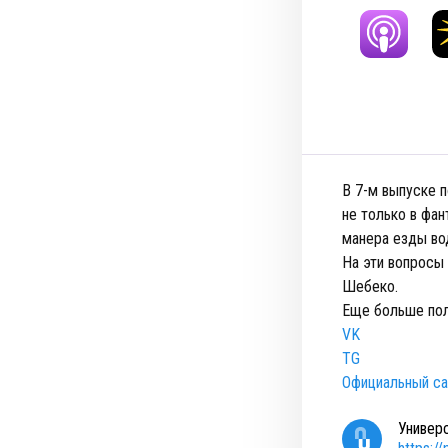
В 7-м выпуске 
не только в фан
манера езды во
На эти вопросы
Шебеко.
Еще больше пол
VK
TG
Официальный са
Универ