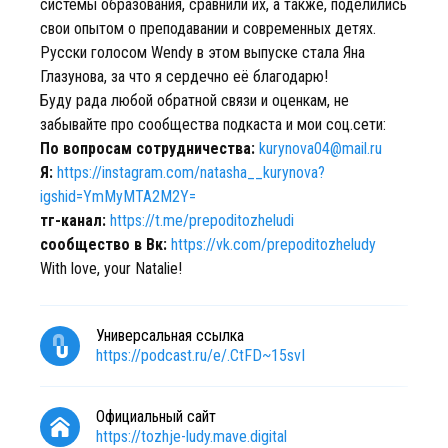
системы образования, сравнили их, а также, поделились
свои опытом о преподавании и современных детях.
Русски голосом Wendy в этом выпуске стала Яна
Глазунова, за что я сердечно её благодарю!
Буду рада любой обратной связи и оценкам, не
забывайте про сообщества подкаста и мои соц.сети:
По вопросам сотрудничества:
kurynova04@mail.ru
Я:
https://instagram.com/natasha__kurynova?
igshid=YmMyMTA2M2Y=
тг-канал:
https://t.me/prepoditozheludi
сообщество в Вк:
https://vk.com/prepoditozheludy
With love, your Natalie!
Универсальная ссылка
https://podcast.ru/e/.CtFD~15svI
Официальный сайт
https://tozhje-ludy.mave.digital