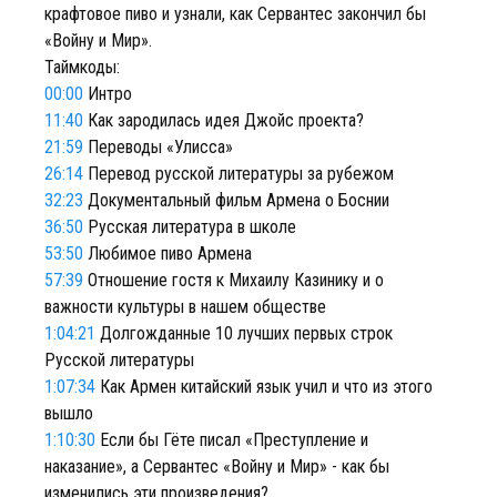
крафтовое пиво и узнали, как Сервантес закончил бы
«Войну и Мир».
Таймкоды:
00:00
Интро
11:40
Как зародилась идея Джойс проекта?
21:59
Переводы «Улисса»
26:14
Перевод русской литературы за рубежом
32:23
Документальный фильм Армена о Боснии
36:50
Русская литература в школе
53:50
Любимое пиво Армена
57:39
Отношение гостя к Михаилу Казинику и о
важности культуры в нашем обществе
1:04:21
Долгожданные 10 лучших первых строк
Русской литературы
1:07:34
Как Армен китайский язык учил и что из этого
вышло
1:10:30
Если бы Гёте писал «Преступление и
наказание», а Сервантес «Войну и Мир» - как бы
изменились эти произведения?