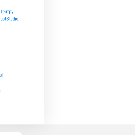
Центру
JustStudio
.
al
т