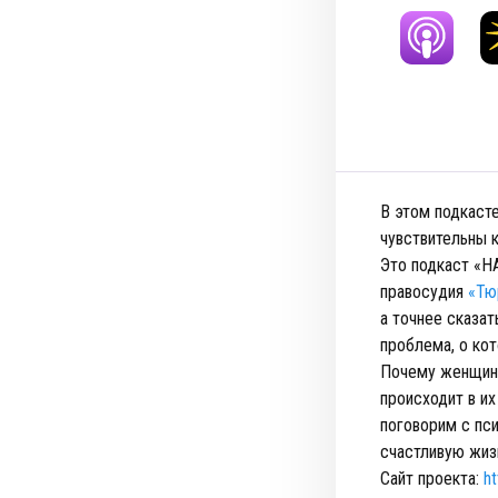
В этом подкасте
чувствительны к
Это подкаст «Н
правосудия
«Тю
а точнее сказа
проблема, о кот
Почему женщины
происходит в и
поговорим с пси
счастливую жизн
Сайт проекта:
ht