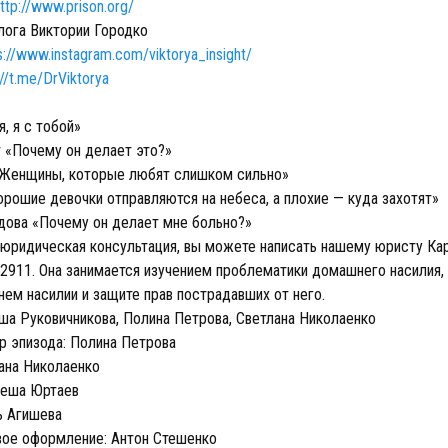
ttp://www.prison.org/
лога Виктории Городко
s://www.instagram.com/viktorya_insight/
://t.me/DrViktorya
я, я с тобой»
 «Почему он делает это?»
«Женщины, которые любят слишком сильно»
орошие девочки отправляются на небеса, а плохие — куда захотят»
дова «Почему он делает мне больно?»
 юридическая консультация, вы можете написать нашему юристу Ка
2911. Она занимается изучением проблематики домашнего насилия,
ем насилии и защите прав пострадавших от него.
а Руковичникова, Полина Петрова, Светлана Николаенко
р эпизода: Полина Петрова
ана Николаенко
Леша Юртаев
ь Агишева
вое оформление: Антон Стешенко