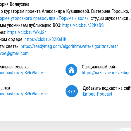
ория Волнухина
о кураторам проекта Александре Кувшиновой, Екатерине Горошко,
орме уголовного правосудия «Тюрьма и воля»
, студии звукозаписи
 мы упоминаем публикацию ВОЗ:
https://clck.ru/32KaBS
bes:
https://clck.ru/WkJ24
нном ордере:
https://clck.ru/32KaHK
тм света»:
https://readymag.com/algorithmsveta/algoritmsveta/
ivoe@gmail.com
сальная ссылка
Официальный сайт
/podcast.ru/e/.8i9rVkdlo~
https://nazhivoe.mave.digit
сылка
Добавить подкаст на сай
/podcast.ru/e/.8i9rVkdlo~?a
Embed Podcast