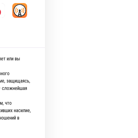
лет или вы
вного
ме, защищаясь,
 — сложнейшая
м, что
ивших насилие,
тношений в