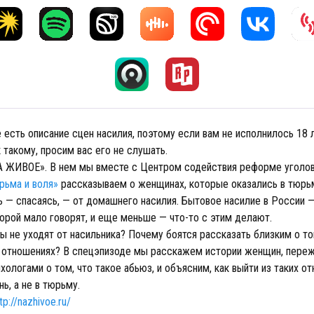
 есть описание сцен насилия, поэтому если вам не исполнилось 18 
 такому, просим вас его не слушать.
А ЖИВОЕ». В нем мы вместе с Центром содействия реформе уголо
рьма и воля»
рассказываем о женщинах, которые оказались в тюрь
ть — спасаясь, — от домашнего насилия. Бытовое насилие в России
орой мало говорят, и еще меньше — что-то с этим делают.
 не уходят от насильника? Почему боятся рассказать близким о то
х отношениях? В спецэпизоде мы расскажем истории женщин, переж
хологами о том, что такое абьюз, и объясним, как выйти из таких о
ь, а не в тюрьму.
tp://nazhivoe.ru/