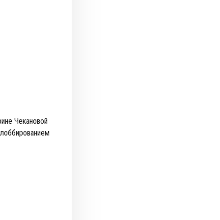
рине Чекановой
 лоббированием