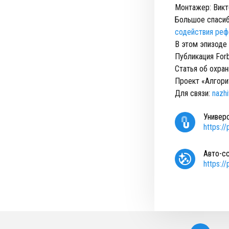
Монтажер: Викт
Большое спасиб
содействия реф
В этом эпизоде
Публикация For
Статья об охра
Проект «Алгори
Для связи:
nazh
Универ
https:/
Авто-с
https:/