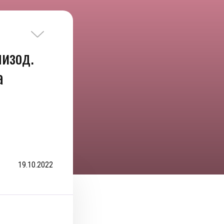
изод.
а
19.10.2022