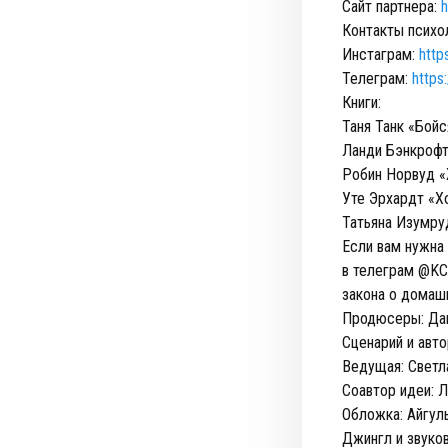
Сайт партнера:
h
Контакты психо
Инстаграм:
http
Телеграм:
https
Книги:
Таня Танк «Бойс
Ланди Бэнкрофт
Робин Норвуд 
Уте Эрхардт «Х
Татьяна Изумру
Если вам нужна
в телеграм @KC
закона о домашн
Продюсеры: Даш
Сценарий и авто
Ведущая: Светл
Соавтор идеи: 
Обложка: Айгул
Джингл и звуко