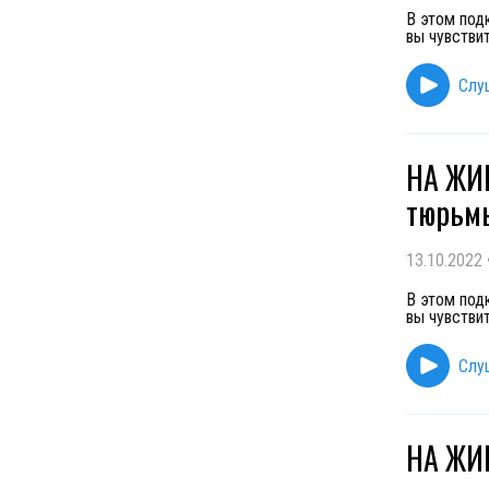
В этом под
вы чувствит
Слу
НА ЖИВ
тюрьм
13.10.2022
В этом под
вы чувствит
Слу
НА ЖИВ