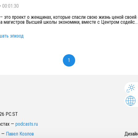
•
00:01:30
 это проект о женщинах, которые спасли свою жизнь ценой своей
а магистров Высшей школы экономики, вместе с Центром содейс
...
шать эпизод
1
26
PC.ST
астах
—
podcasts.ru
—
Павел Козлов
Дизай