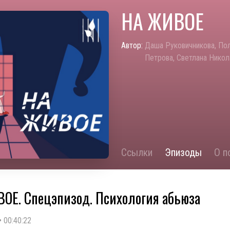
НА ЖИВОЕ
Автор:
Даша Руковичникова, По
Петрова, Светлана Никол
Ссылки
Эпизоды
О п
ОЕ. Спецэпизод. Психология абьюза
•
00:40:22