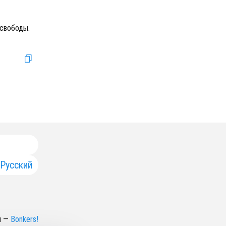
 свободы.
Русский
н
—
Bonkers!