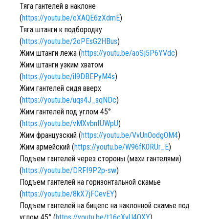
Тяга гантелей в наклоне
(
https://youtu.be/oXAQE6zXdmE
)
Тяга штанги к подбородку
(
https://youtu.be/2oPEsG2HBus
)
Жим штанги лежа (
https://youtu.be/aoSj5P6YVdc
)
Жим штанги узким хватом
(
https://youtu.be/iI9DBEPyM4s
)
Жим гантелей сидя вверх
(
https://youtu.be/uqs4J_sqNDc
)
Жим гантелей под углом 45°
(
https://youtu.be/vMXvbnfUWpU
)
Жим французский (
https://youtu.be/VvUnOodgOM4
)
Жим армейский (
https://youtu.be/W96fK0RUr_E
)
Подъем гантелей через стороны (махи гантелями)
(
https://youtu.be/DRFf9P2p-sw
)
Подъем гантелей на горизонтальной скамье
(
https://youtu.be/8kX7jFCevEY
)
Подъем гантелей на бицепс на наклонной скамье под
углом 45° (
https://youtu.be/t16cXvU4QXY
)