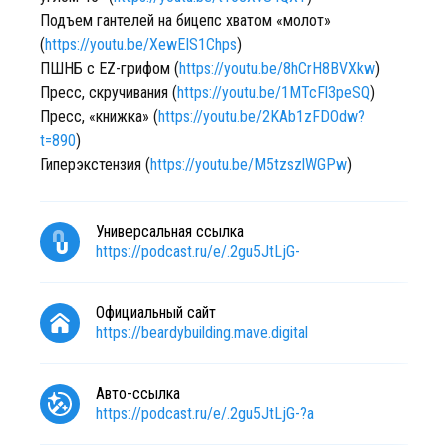
Подъем гантелей на бицепс хватом «молот»
(
https://youtu.be/XewEIS1Chps
)
ПШНБ с EZ-грифом (
https://youtu.be/8hCrH8BVXkw
)
Пресс, скручивания (
https://youtu.be/1MTcFl3peSQ
)
Пресс, «книжка» (
https://youtu.be/2KAb1zFDOdw?
t=890
)
Гиперэкстензия (
https://youtu.be/M5tzszlWGPw
)
Универсальная ссылка
https://podcast.ru/e/.2gu5JtLjG-
Официальный сайт
https://beardybuilding.mave.digital
Авто-ссылка
https://podcast.ru/e/.2gu5JtLjG-?a