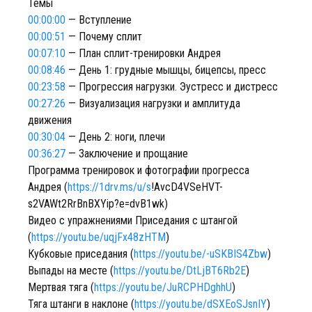
Темы
00:00:00
— Вступление
00:00:51
— Почему сплит
00:07:10
— План сплит-тренировки Андрея
00:08:46
— День 1: грудные мышцы, бицепсы, пресс
00:23:58
— Прогрессия нагрузки. Эустресс и дистресс
00:27:26
— Визуализация нагрузки и амплитуда
движения
00:30:04
— День 2: ноги, плечи
00:36:27
— Заключение и прощание
Программа тренировок и фотографии прогресса
Андрея (
https://1drv.ms/u/s
!AvcD4VSeHVT-
s2VAWt2RrBnBXYip?e=dvB1wk) ⠀
Видео с упражнениями Приседания с штангой
(
https://youtu.be/uqjFx48zHTM
)
Кубковые приседания (
https://youtu.be/-uSKBIS4Zbw
)
Выпады на месте (
https://youtu.be/DtLjBT6Rb2E
)
Мертвая тяга (
https://youtu.be/JuRCPHDghhU
)
Тяга штанги в наклоне (
https://youtu.be/dSXEoSJsnIY
)