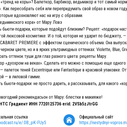
«тренд на коры»? Балеткор, барбикор, ведьмакор и тот самый норм
». Как пересобрать себя или перепридумать свой образ в новом год
оторые вдохновляют нас на игру с образами.
едьминского кора» от Мару Ловэ
ь бьюти-подарки, которые подойдут близким? Рецепт: «подарок-нас
ой люксовой косметике. И о той, которая не ударит по бюджету, —
CABARET PREMIERE с эффектом сценического объема. Она выпуска
черном цвете, но и в ярких ультрамодных оттенках: Violette, Blue, Gr
ать оттенок туши для глаз разного цвета: рецепты Мару.
ор «дуохром на веках». Сделать его можно с помощью еще одного
 палеток теней Excentrique или Fantastique в красивой упаковке. От
ой — в лиловой гамме.
ь бьюти-подарки: не просто дарить, а рассказывать, для какого «ко
овогодний рекомендасьон от Мару: блестки в макияже!
НТС Градиент ИНН 7720125736 erid: 2VSb5zJtrGG
сальная ссылка
Официальный сайт
/podcast.ru/e/.0B_pK-FUy5
https://nestydnyi-vopros.ma