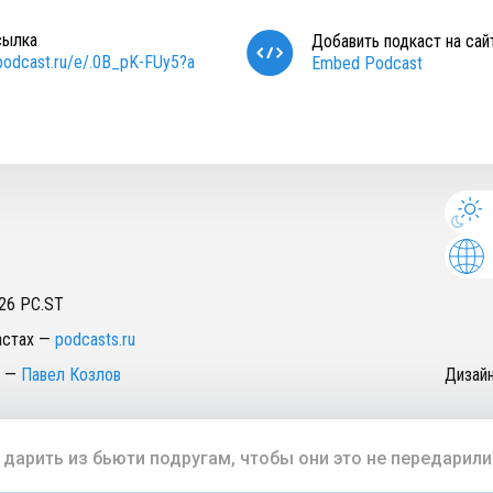
сылка
Добавить подкаст на сай
/podcast.ru/e/.0B_pK-FUy5?a
Embed Podcast
26
PC.ST
астах
—
podcasts.ru
—
Павел Козлов
Дизай
 дарить из бьюти подругам, чтобы они это не передарили