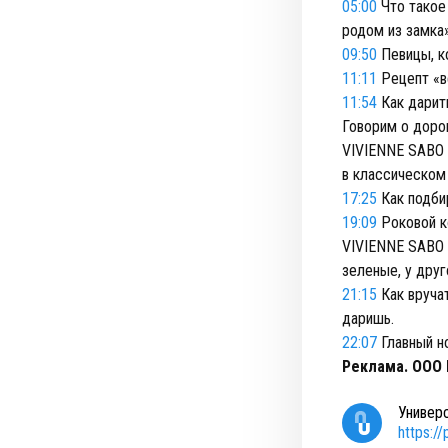
05:00
Что такое 
родом из замка
09:50
Певицы, к
11:11
Рецепт «в
11:54
Как дарит
Говорим о дорог
VIVIENNE SABO 
в классическом 
17:25
Как подбир
19:09
Роковой к
VIVIENNE SABO —
зеленые, у друг
21:15
Как вручат
даришь.
22:07
Главный н
Реклама. ООО 
Универ
https:/