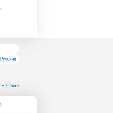
т
Русский
н
—
Bonkers!
?