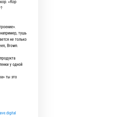
кор. «Кор
у?
троение».
 например, тушь
ется не только
een, Brown.
 продукта
тенки у одной
ра» ты это
ve.digital