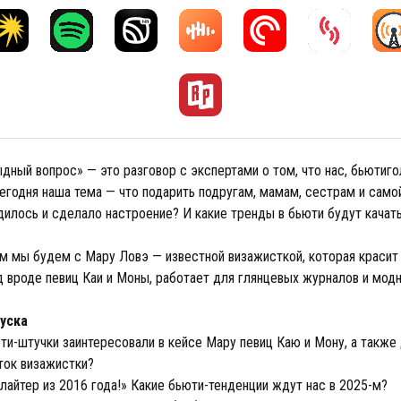
ный вопрос» — это разговор с экспертами о том, что нас, бьютиго
егодня наша тема — что подарить подругам, мамам, сестрам и само
дилось и сделало настроение? И какие тренды в бьюти будут качать
ом мы будем с Мару Ловэ — известной визажисткой, которая красит
д вроде певиц Каи и Моны, работает для глянцевых журналов и мод
уска
ти-штучки заинтересовали в кейсе Мару певиц Каю и Мону, а также
ток визажистки?
йлайтер из 2016 года!» Какие бьюти-тенденции ждут нас в 2025-м?