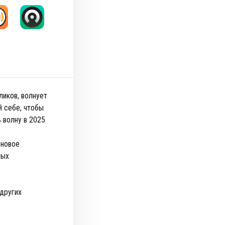
ликов, волнует
й себе, чтобы
 волну в 2025
 новое
ных
 других