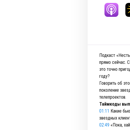
Подкаст «Нестыд
прямо сейчас. С
это точно приго
году?
Говорить об эт
поколение звез
телепроектов.
Таймкоды вып
01:11
Какие бью
звездных клиен
02:49
«Пока, ха