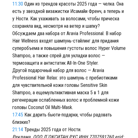
11:30
Один из трендов красоты 2025 года — челка. Она
есть у звездной визажистки Исамайи Френч, а теперь и
у Ности. Как ухаживать за волосами, чтобы прическа
сохраняла вид, несмотря на ветер и шапку?
Обсуждаем два набора от Aravia Professional. В набор
Hair Wellness входят шампунь-стайлинг для придания
суперобъема и повышения густоты волос Hyper Volume
Shampoo, а также спрей для укладки волос —
термозащита и антистатик All-In-One Styler.
Другой подарочный набор для волос — Aravia
Professional Hair Relax: это шампунь с пребиотиками
для чувствительной кожи головы Sensitive Skin
Shampoo, а ещемультиактивная маска 5 в 1 для
регенерации ослабленных волос и проблемной кожи
головы Coconut Oil Multi-Mask.
17:45
Как дарить бьюти-подарки, чтобы радовать
близких?
21:14
Тренды 2025 года от Ности.
Реклама. ООО Л`ОКСИТАН РУС ИНН 7707591760 erid: