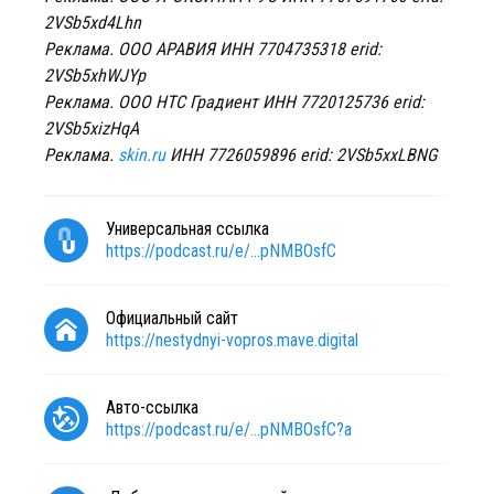
2VSb5xd4Lhn
Реклама. ООО АРАВИЯ ИНН 7704735318 erid:
2VSb5xhWJYp
Реклама. ООО НТС Градиент ИНН 7720125736 erid:
2VSb5xizHqA
Реклама.
skin.ru
ИНН 7726059896 erid: 2VSb5xxLBNG
Универсальная ссылка
https://podcast.ru/e/...pNMBOsfC
Официальный сайт
https://nestydnyi-vopros.mave.digital
Авто-ссылка
https://podcast.ru/e/...pNMBOsfC?a