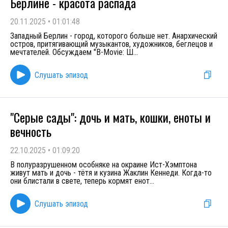
Берлине - красота распада
20.11.2025
•
01:01:48
Западный Берлин - город, которого больше нет. Анархический
остров, притягивающий музыкантов, художников, беглецов и
мечтателей. Обсуждаем "B-Movie: Ш
...
Слушать эпизод
"Серые сады": дочь и мать, кошки, еноты и
вечность
22.10.2025
•
01:09:20
В полуразрушенном особняке на окраине Ист-Хэмптона
живут мать и дочь - тётя и кузина Жаклин Кеннеди. Когда-то
они блистали в свете, теперь кормят енот
...
Слушать эпизод