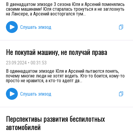
В двенадцатом эпизоде 3 сезона Юля и Арсений поменялись
своими машинами! Юля старалась тронуться и не заглохнуть
на Лансере, а Арсений восторгался тум
...
Слушать эпизод
Не покупай машину, не получай права
23.09.2024
•
00:31:53
В одиннадцатом эпизоде Юля и Арсений пытаются понять,
почему многие люди не хотят водить. Кто-то боится, кому-то
просто не нравится, а кто-то адепт дв
...
Слушать эпизод
Перспективы развития беспилотных
автомобилей