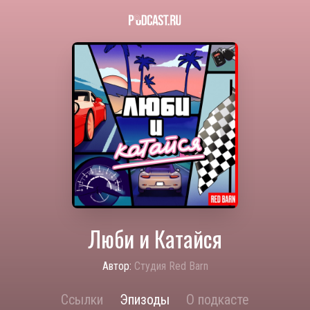
Люби и Катайся
Автор:
Студия Red Barn
Ссылки
Эпизоды
О подкасте