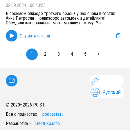
02.09.2024
•
00:43:25
В восьмом эпизоде третьего сезона у нас снова в гостях
Анна Петросян — ревизорро автомоек и детейлинга!
Обсудили как правильно мыть машину самому. Узн
...
Слушать эпизод
1
2
3
4
5
>
Русский
© 2020–
2026
PC.ST
Все о подкастах
—
podcasts.ru
Разработка
—
Павел Козлов