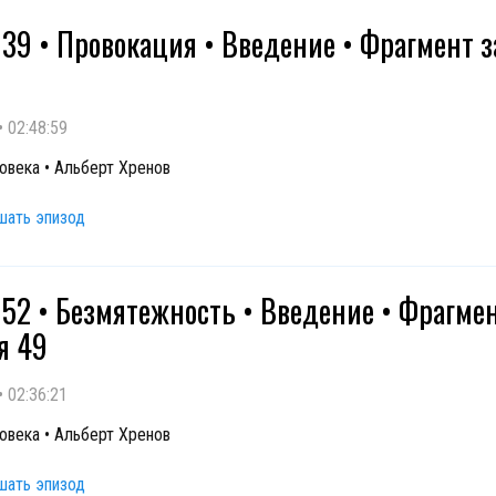
 39 • Провокация • Введение • Фрагмент 
•
02:48:59
овека • Альберт Хренов
шать эпизод
 52 • Безмятежность • Введение • Фрагме
я 49
•
02:36:21
овека • Альберт Хренов
шать эпизод