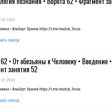
логия познания • Ворота 62 • Фрагмент з
•
01:13:01
века • Альберт Хренов https://t.me/neutral_focus
шать эпизод
 62 • От обезьяны к Человеку • Введение •
нт занятия 52
•
01:29:02
века • Альберт Хренов https://t.me/neutral_focus
шать эпизод