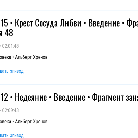
 15 • Крест Сосуда Любви • Введение • Фр
я 48
•
02:01:48
овека • Альберт Хренов
шать эпизод
 12 • Недеяние • Введение • Фрагмент зан
•
02:09:43
овека • Альберт Хренов
шать эпизод