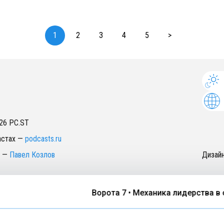
1
2
3
4
5
>
26
PC.ST
астах
—
podcasts.ru
—
Павел Козлов
Дизай
Ворота 7 • Механика лидерства в отн