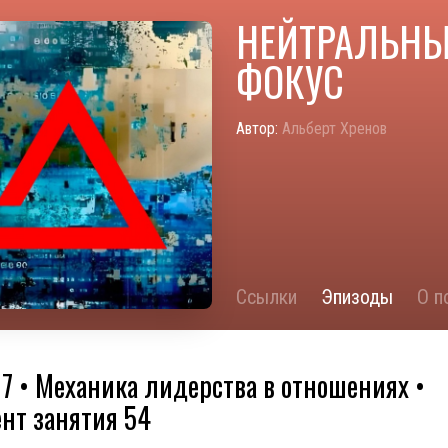
НЕЙТРАЛЬН
ФОКУС
Автор:
Альберт Хренов
Ссылки
Эпизоды
О п
 7 • Механика лидерства в отношениях •
нт занятия 54