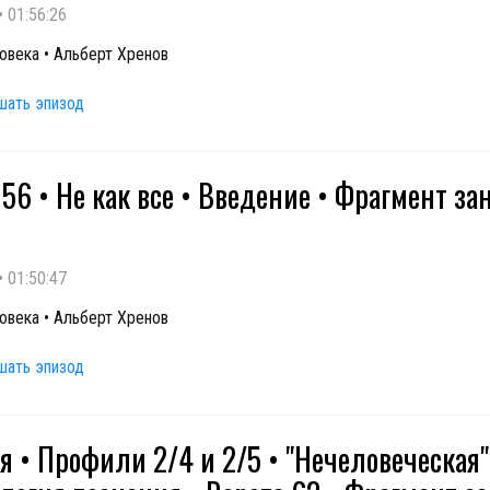
•
01:56:26
овека • Альберт Хренов
шать эпизод
 56 • Не как все • Введение • Фрагмент за
•
01:50:47
овека • Альберт Хренов
шать эпизод
я • Профили 2/4 и 2/5 • "Нечеловеческая"