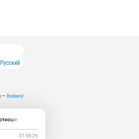
Русский
н
—
Bonkers!
ошениях • Фрагмент занятия 54
01:56:26