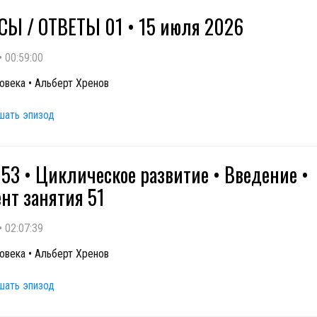
Ы / ОТВЕТЫ 01 • 15 июля 2026
•
00:59:00
овека • Альберт Хренов
шать эпизод
 53 • Циклическое развитие • Введение •
нт занятия 51
•
02:07:39
овека • Альберт Хренов
шать эпизод