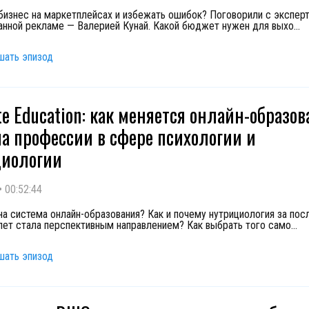
 бизнес на маркетплейсах и избежать ошибок? Поговорили с экспер
анной рекламе — Валерией Кунай. Какой бюджет нужен для выхо
...
шать эпизод
te Education: как меняется онлайн-образов
на профессии в сфере психологии и
циологии
•
00:52:44
на система онлайн-образования? Как и почему нутрициология за пос
лет стала перспективным направлением? Как выбрать того само
...
шать эпизод