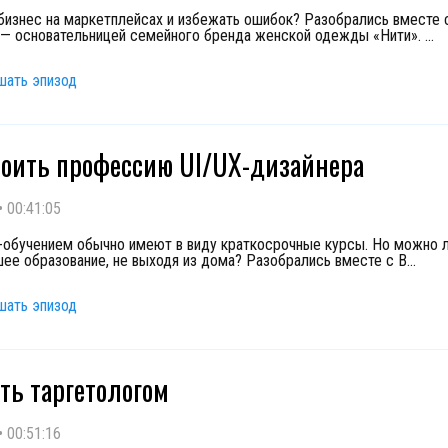
 бизнес на маркетплейсах и избежать ошибок? Разобрались вместе 
— основательницей семейного бренда женской одежды «Нити».
...
шать эпизод
воить профессию UI/UX-дизайнера
•
00:41:05
-обучением обычно имеют в виду краткосрочные курсы. Но можно л
ее образование, не выходя из дома? Разобрались вместе с В
...
шать эпизод
ать таргетологом
•
00:51:16