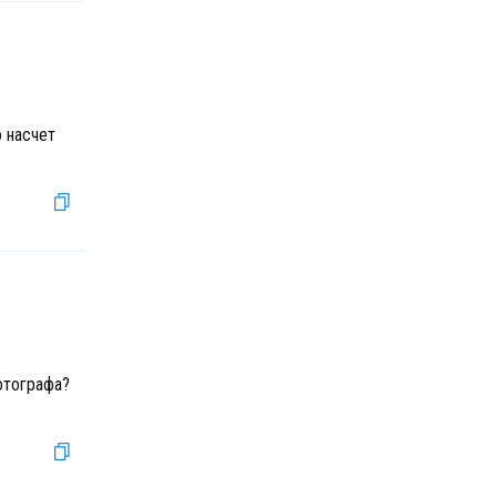
о насчет
отографа?