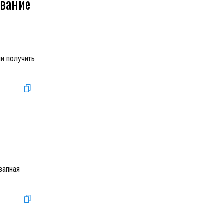
ование
и получить
запная