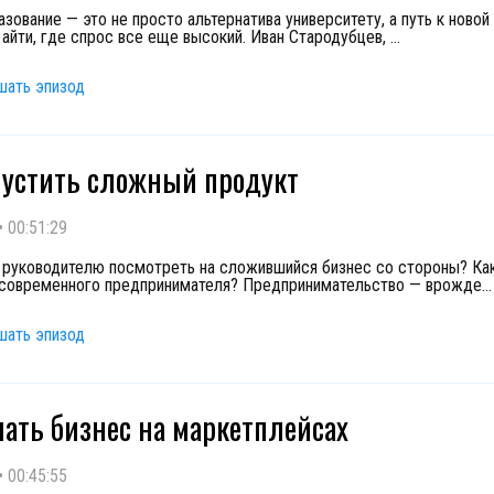
зование — это не просто альтернатива университету, а путь к новой
 айти, где спрос все еще высокий. Иван Стародубцев,
...
шать эпизод
пустить сложный продукт
•
00:51:29
 руководителю посмотреть на сложившийся бизнес со стороны? Ка
современного предпринимателя? Предпринимательство — врожде
...
шать эпизод
чать бизнес на маркетплейсах
•
00:45:55