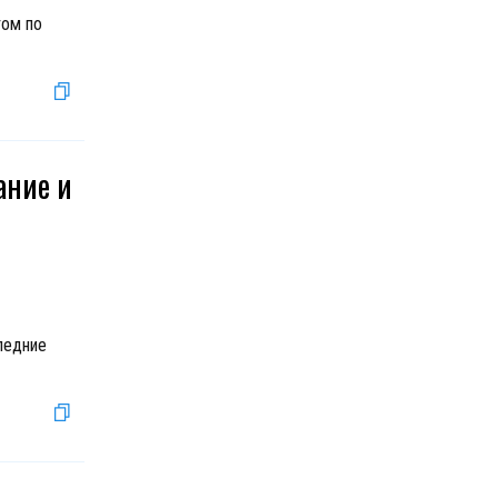
том по
ание и
ледние