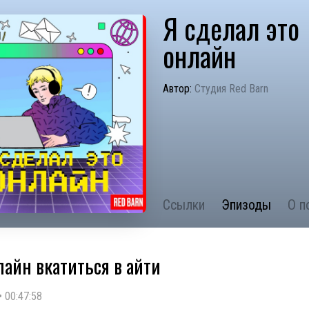
Я сделал это
онлайн
Автор:
Студия Red Barn
Ссылки
Эпизоды
О п
лайн вкатиться в айти
•
00:47:58