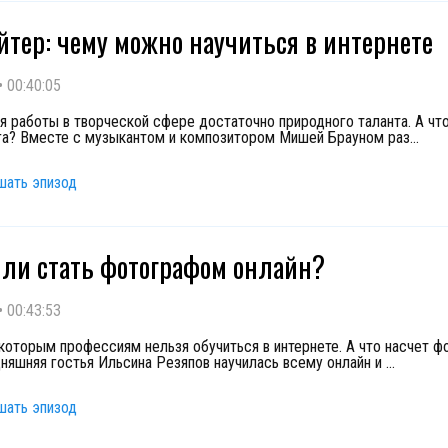
йтер: чему можно научиться в интернете
•
00:40:05
ля работы в творческой сфере достаточно природного таланта. А чт
га? Вместе с музыкантом и композитором Мишей Брауном раз
...
шать эпизод
ли стать фотографом онлайн?
•
00:43:53
екоторым профессиям нельзя обучиться в интернете. А что насчет ф
няшняя гостья Ильсина Резяпов научилась всему онлайн и
...
шать эпизод