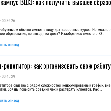
кампус ВШЭ: как получить высшее образ
н
•
00:36:26
-обучением обычно имеют в виду краткосрочные курсы. Но можно л
ее образование, не выходя из дома? Разобрались вместе с Ю
...
шать эпизод
-репетитор: как организовать свою работу
•
00:45:29
етитора связана с рядом сложностей: ненормированный график, вне
ятий, боязнь повысить средний чек и растерять клиентов. Как
...
шать эпизод