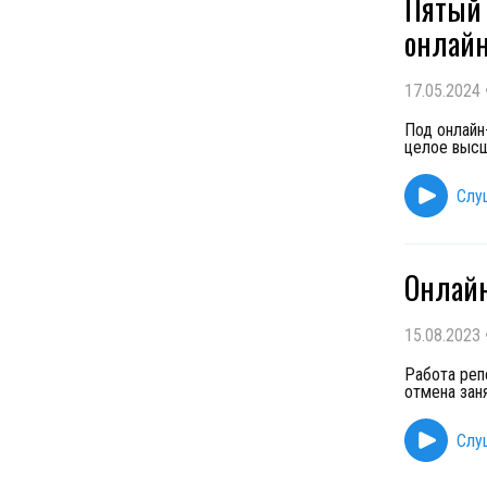
Пятый 
онлай
17.05.2024
Под онлайн
целое высш
Слу
Онлайн
15.08.2023
Работа реп
отмена зан
Слу