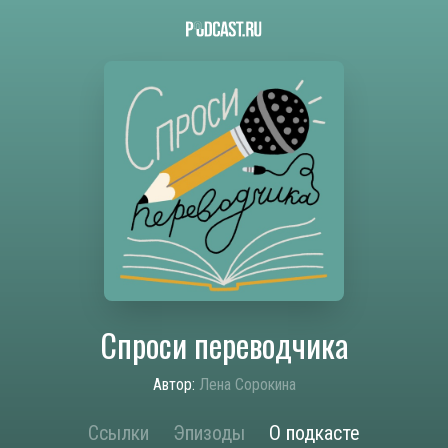
Спроси переводчика
Автор:
Лена Сорокина
Ссылки
Эпизоды
О подкасте