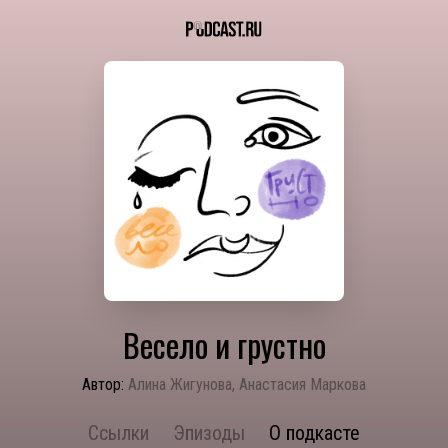
Весело и грустно
Автор:
Алина Жигунова, Анастасия Маркова
Ссылки
Эпизоды
О подкасте