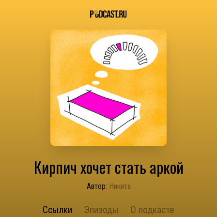
Кирпич хочет стать аркой
Автор:
Никита
Ссылки
Эпизоды
О подкасте