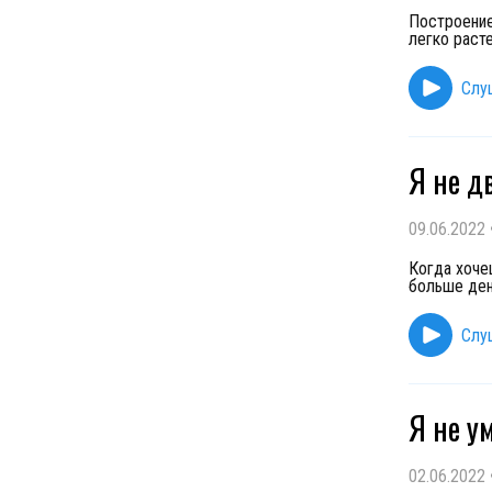
Построение
легко раст
Слу
Я не д
09.06.2022
Когда хочеш
больше ден
Слу
Я не у
02.06.2022