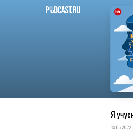
Я учус
30.06.2022