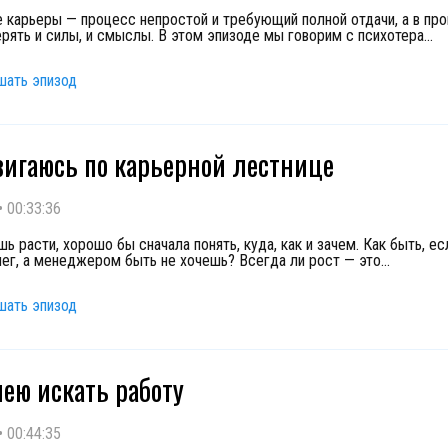
 карьеры — процесс непростой и требующий полной отдачи, а в пр
ерять и силы, и смыслы. В этом эпизоде мы говорим с психотера
...
шать эпизод
вигаюсь по карьерной лестнице
•
00:33:36
ь расти, хорошо бы сначала понять, куда, как и зачем. Как быть, е
ег, а менеджером быть не хочешь? Всегда ли рост — это
...
шать эпизод
мею искать работу
•
00:44:35