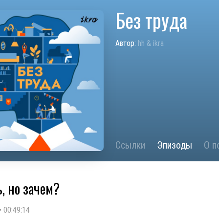
Без труда
Автор:
hh & ikra
Ссылки
Эпизоды
О п
ь, но зачем?
•
00:49:14