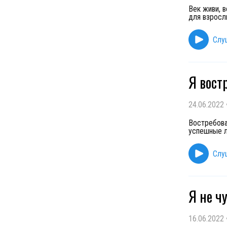
Век живи, в
для взрослы
Слу
Я вост
24.06.2022
Востребова
успешные л
Слу
Я не ч
16.06.2022