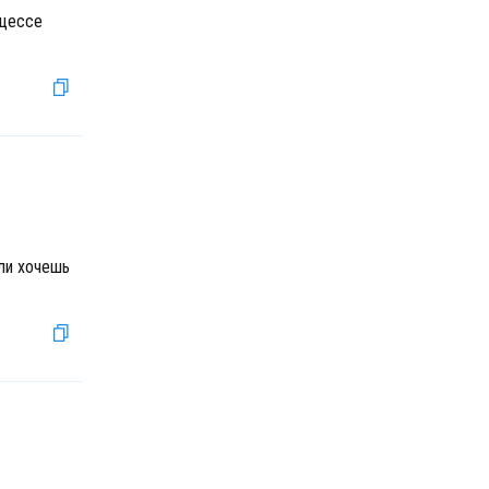
оцессе
сли хочешь