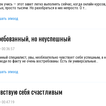
ек учись — этот завет легко выполнять сейчас, когда онлайн-курсов
х, просто тысячи. Но разобраться в них непросто. О т
...
шать эпизод
ребованный, но неуспешный
•
00:36:57
нный специалист, увы, необязательно чувствует себя успешным, а 
юди по факту не очень востребованы. Есть ли универсальные
...
шать эпизод
увствую себя счастливым
•
00:47:19