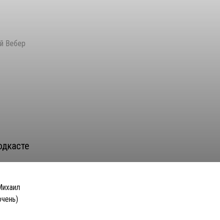
ий Вебер
одкасте
Михаил
очень)