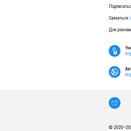
Подписатьс
Связаться:
Для реклам
Ун
ht
Ав
ht
© 2020–
20