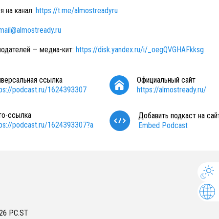
я на канал:
https://t.me/almostreadyru
mail@almostready.ru
одателей — медиа-кит:
https://disk.yandex.ru/i/_oegQVGHAFkksg
иверсальная ссылка
Официальный сайт
tps://podcast.ru/1624393307
https://almostready.ru/
то-ссылка
Добавить подкаст на сай
tps://podcast.ru/1624393307?a
Embed Podcast
26
PC.ST