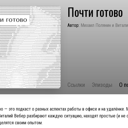
Почти готово
Автор:
Михаил Полянин и Витал
Ссылки
Эпизоды
О п
во — это подкаст о разных аспектах работы в офисе и на удалёнке. 
Виталий Вебер разбирают каждую ситуацию, находят простые (и не 
делятся своим опытом.