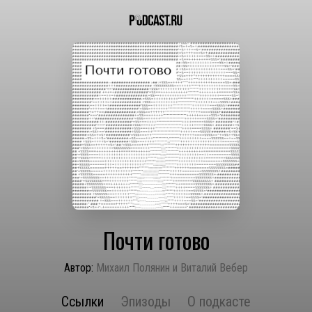
Почти готово
Автор:
Михаил Полянин и Виталий Вебер
Ссылки
Эпизоды
О подкасте