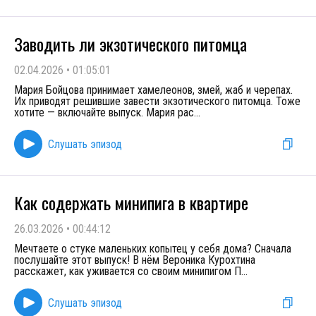
Заводить ли экзотического питомца
02.04.2026
•
01:05:01
Мария Бойцова принимает хамелеонов, змей, жаб и черепах.
Их приводят решившие завести экзотического питомца. Тоже
хотите — включайте выпуск. Мария рас
...
Слушать эпизод
Как содержать минипига в квартире
26.03.2026
•
00:44:12
Мечтаете о стуке маленьких копытец у себя дома? Сначала
послушайте этот выпуск! В нём Вероника Курохтина
расскажет, как уживается со своим минипигом П
...
Слушать эпизод