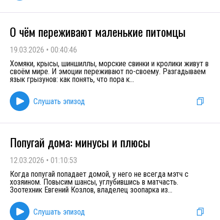
О чём переживают маленькие питомцы
19.03.2026
•
00:40:46
Хомяки, крысы, шиншиллы, морские свинки и кролики живут в
своём мире. И эмоции переживают по-своему. Разгадываем
язык грызунов: как понять, что пора к
...
Слушать эпизод
Попугай дома: минусы и плюсы
12.03.2026
•
01:10:53
Когда попугай попадает домой, у него не всегда мэтч с
хозяином. Повысим шансы, углубившись в матчасть.
Зоотехник Евгений Козлов, владелец зоопарка из
...
Слушать эпизод