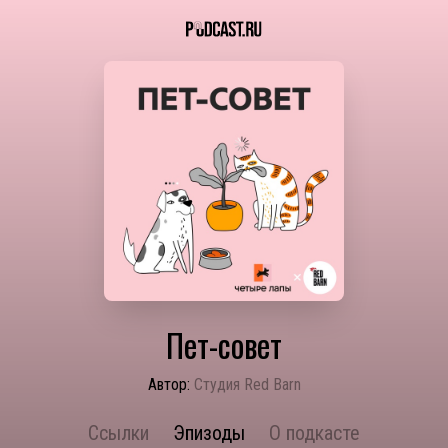
Пет-совет
Автор:
Студия Red Barn
Ссылки
Эпизоды
О подкасте