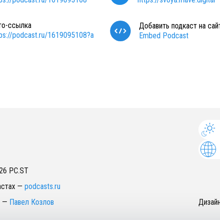
то-ссылка
Добавить подкаст на сай
tps://podcast.ru/1619095108?a
Embed Podcast
26
PC.ST
астах
—
podcasts.ru
—
Павел Козлов
Дизай