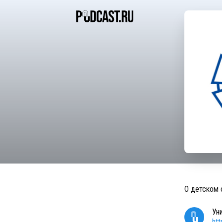
О детском 
Ун
ht