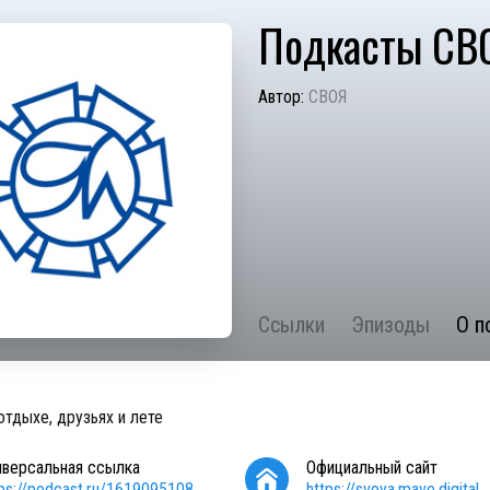
Подкасты СВ
Автор:
СВОЯ
Ссылки
Эпизоды
О п
отдыхе, друзьях и лете
иверсальная ссылка
Официальный сайт
tps://podcast.ru/1619095108
https://svoya.mave.digital