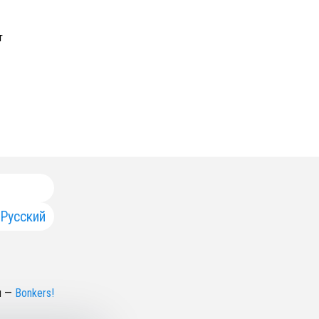
т
Русский
н
—
Bonkers!