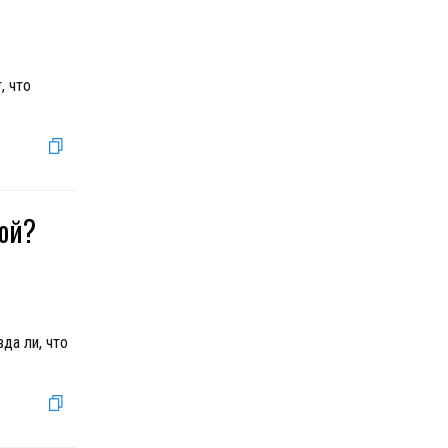
, что
бой?
да ли, что