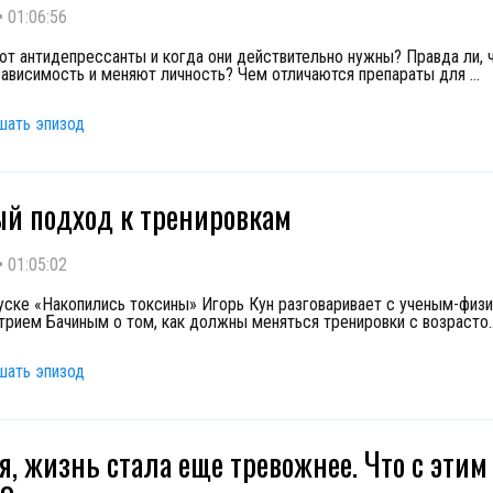
•
01:06:56
ют антидепрессанты и когда они действительно нужны? Правда ли, 
ависимость и меняют личность? Чем отличаются препараты для
...
шать эпизод
й подход к тренировкам
•
01:05:02
уске «Накопились токсины» Игорь Кун разговаривает с ученым-физ
ием Бачиным о том, как должны меняться тренировки с возрасто
.
шать эпизод
я, жизнь стала еще тревожнее. Что с этим