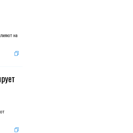
влияют на
ирует
 от