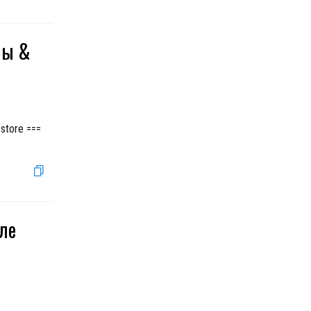
ны &
tore ===
ле