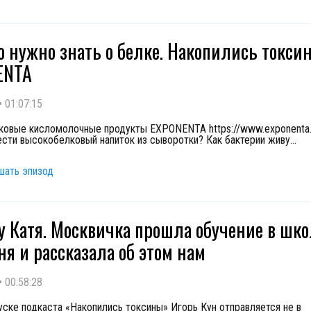
то нужно знать о белке. Накопились токси
ENTA
•
01:07:15
овые кисломолочные продукты EXPONENTA https://www.exponenta.s
ести высокобелковый напиток из сыворотки? Как бактерии живу
...
шать эпизод
у Катя. Москвичка прошла обучение в шко
я и рассказала об этом нам
•
00:58:28
уске подкаста «Накопились токсины» Игорь Кун отправляется не в