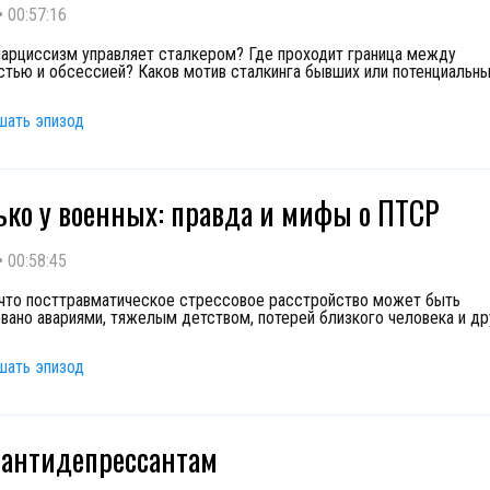
•
00:57:16
нарциссизм управляет сталкером? Где проходит граница между
стью и обсессией? Каков мотив сталкинга бывших или потенциальны
шать эпизод
ько у военных: правда и мифы о ПТСР
•
00:58:45
 что посттравматическое стрессовое расстройство может быть
вано авариями, тяжелым детством, потерей близкого человека и др
шать эпизод
 антидепрессантам