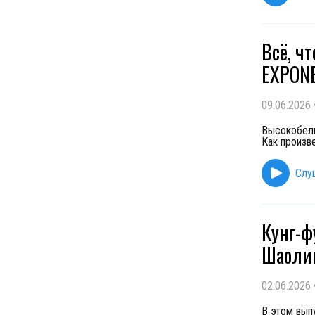
Всё, ч
EXPON
09.06.2026
Высокобелк
Как произв
Слу
Кунг-ф
Шаолин
02.06.2026
В этом вып