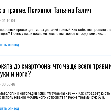
 о травме. Психолог Татьяна Галич
•
01:10:04
ношениях происходят из-за детский травм? Как события прошлого 
ящее? Почему наши воспоминания отличаются от родительских,
...
шать эпизод
оката до смартфона: что чаще всего травм
уки и ноги?
•
00:56:48
атологии и ортопедии https://travma-msk.ru === Как страдает кисть
о использования мобильного устройства? Какие травмы рук быв
...
шать эпизод