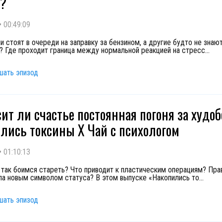
ь?
•
00:49:09
 стоят в очереди на заправку за бензином, а другие будто не знают
? Где проходит граница между нормальной реакцией на стресс
...
шать эпизод
ит ли счастье постоянная погоня за худо
лись токсины Х Чай с психологом
•
01:10:13
так боимся стареть? Что приводит к пластическим операциям? Прав
ла новым символом статуса? В этом выпуске «Накопились то
...
шать эпизод