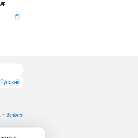
дир
...
Русский
н
—
Bonkers!