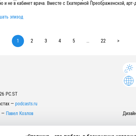
ю и не в кабинет врача. Вместе с Екатериной Преображенской, арт-
шать эпизод
1
2
3
4
5
...
22
>
26
PC.ST
астах
—
podcasts.ru
—
Павел Козлов
Дизай