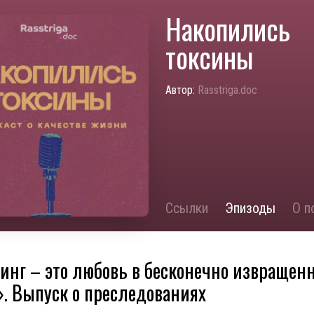
Накопились
токсины
Автор:
Rasstriga.doc
Ссылки
Эпизоды
О п
инг – это любовь в бесконечно извращен
. Выпуск о преследованиях