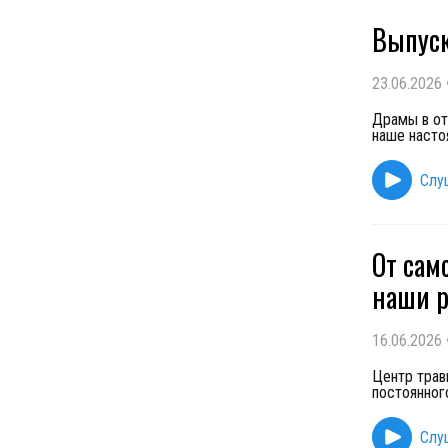
Выпуск
23.06.2026
Драмы в от
наше насто
Слу
От сам
наши р
16.06.2026
Центр травм
постоянног
Слу