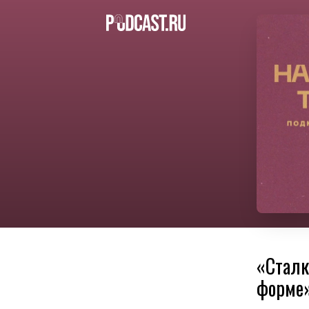
«Сталк
форме»