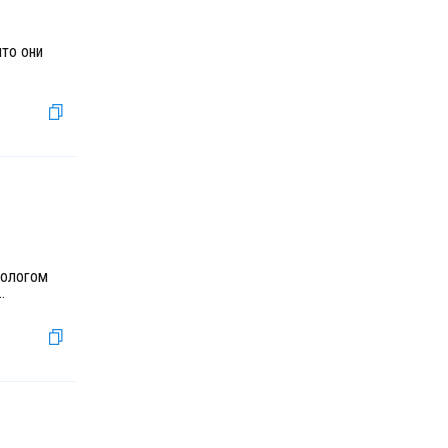
что они
иологом
..