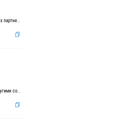
х партне
...
угими со
...