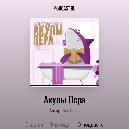
Акулы Пера
Автор:
Burdinana
Ссылки
Эпизоды
О подкасте