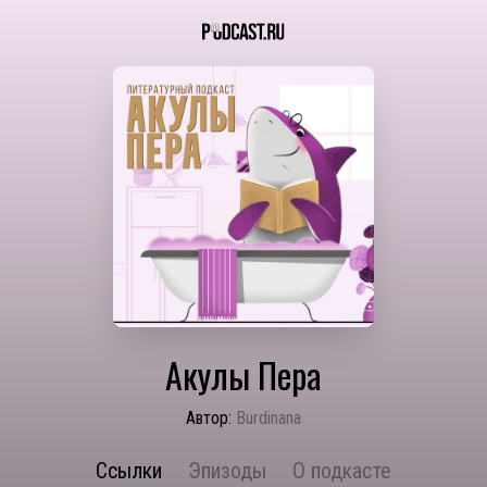
Акулы Пера
Автор:
Burdinana
Ссылки
Эпизоды
О подкасте