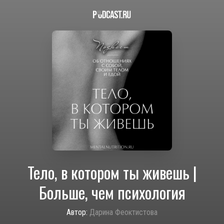
Тело, в котором ты живешь |
Больше, чем психология
Автор:
Дарина Феоктистова