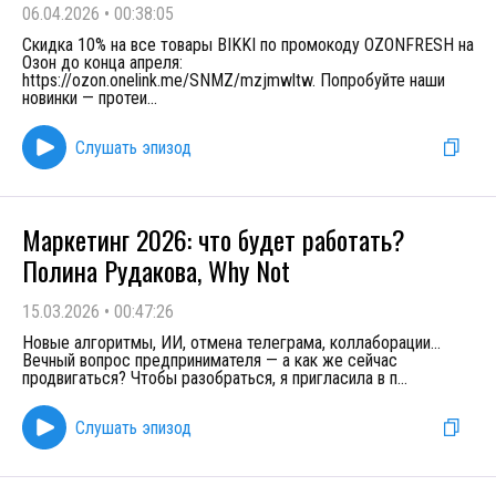
06.04.2026
•
00:38:05
Скидка 10% на все товары BIKKI по промокоду OZONFRESH на
Озон до конца апреля:
https://ozon.onelink.me/SNMZ/mzjmwltw. Попробуйте наши
новинки — протеи
...
Слушать эпизод
Маркетинг 2026: что будет работать?
Полина Рудакова, Why Not
15.03.2026
•
00:47:26
Новые алгоритмы, ИИ, отмена телеграма, коллаборации…
Вечный вопрос предпринимателя — а как же сейчас
продвигаться? Чтобы разобраться, я пригласила в п
...
Слушать эпизод