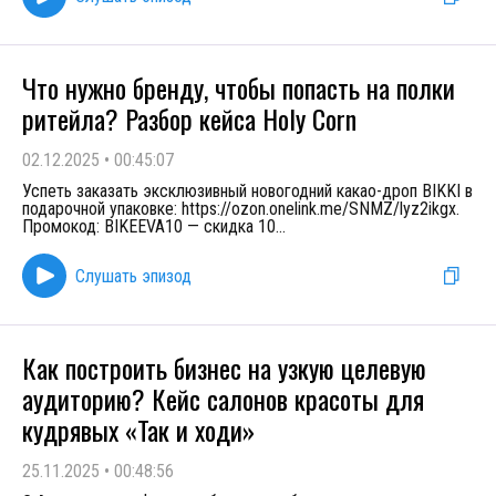
Что нужно бренду, чтобы попасть на полки
ритейла? Разбор кейса Holy Corn
02.12.2025
•
00:45:07
Успеть заказать эксклюзивный новогодний какао-дроп BIKKI в
подарочной упаковке: https://ozon.onelink.me/SNMZ/lyz2ikgx.
Промокод: BIKEEVA10 — скидка 10
...
Слушать эпизод
Как построить бизнес на узкую целевую
аудиторию? Кейс салонов красоты для
кудрявых «Так и ходи»
25.11.2025
•
00:48:56