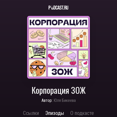
Корпорация ЗОЖ
Автор:
Юля Бикеева
Ссылки
Эпизоды
О подкасте