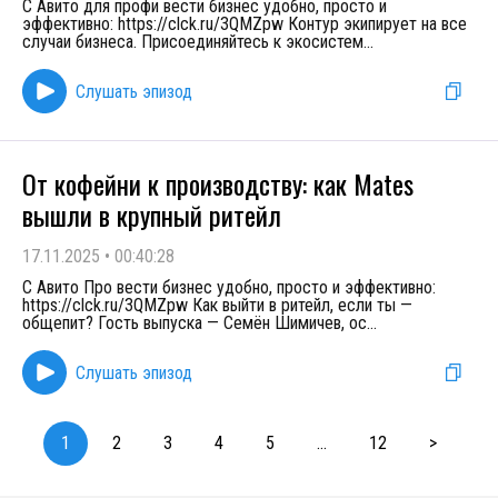
С Авито для профи вести бизнес удобно, просто и
эффективно: https://clck.ru/3QMZpw Контур экипирует на все
случаи бизнеса. Присоединяйтесь к экосистем
...
Слушать эпизод
От кофейни к производству: как Mates
вышли в крупный ритейл
17.11.2025
•
00:40:28
С Авито Про вести бизнес удобно, просто и эффективно:
https://clck.ru/3QMZpw Как выйти в ритейл, если ты —
общепит? Гость выпуска — Семён Шимичев, ос
...
Слушать эпизод
1
2
3
4
5
...
12
>