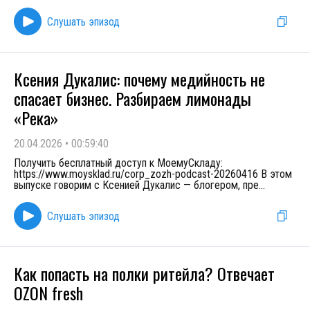
Слушать эпизод
Ксения Дукалис: почему медийность не
спасает бизнес. Разбираем лимонады
«Река»
20.04.2026
•
00:59:40
Получить бесплатный доступ к МоемуСкладу:
https://www.moysklad.ru/corp_zozh-podcast-20260416 В этом
выпуске говорим с Ксенией Дукалис — блогером, пре
...
Слушать эпизод
Как попасть на полки ритейла? Отвечает
OZON fresh