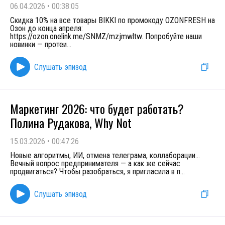
06.04.2026
•
00:38:05
Скидка 10% на все товары BIKKI по промокоду OZONFRESH на
Озон до конца апреля:
https://ozon.onelink.me/SNMZ/mzjmwltw. Попробуйте наши
новинки — протеи
...
Слушать эпизод
Маркетинг 2026: что будет работать?
Полина Рудакова, Why Not
15.03.2026
•
00:47:26
Новые алгоритмы, ИИ, отмена телеграма, коллаборации…
Вечный вопрос предпринимателя — а как же сейчас
продвигаться? Чтобы разобраться, я пригласила в п
...
Слушать эпизод