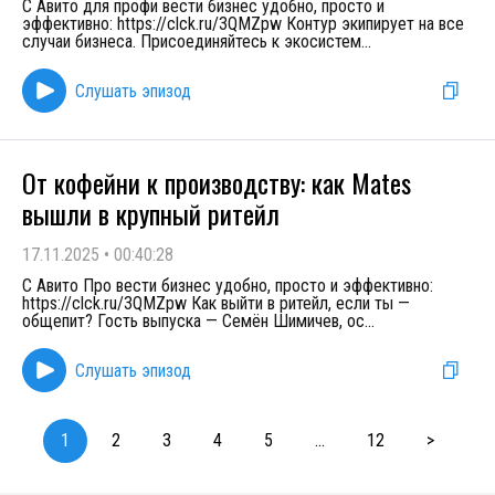
С Авито для профи вести бизнес удобно, просто и
эффективно: https://clck.ru/3QMZpw Контур экипирует на все
случаи бизнеса. Присоединяйтесь к экосистем
...
Слушать эпизод
От кофейни к производству: как Mates
вышли в крупный ритейл
17.11.2025
•
00:40:28
С Авито Про вести бизнес удобно, просто и эффективно:
https://clck.ru/3QMZpw Как выйти в ритейл, если ты —
общепит? Гость выпуска — Семён Шимичев, ос
...
Слушать эпизод
1
2
3
4
5
...
12
>