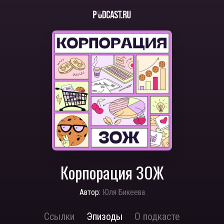
Корпорация ЗОЖ
Автор:
Юля Бикеева
Ссылки
Эпизоды
О подкасте