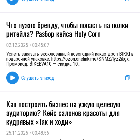
Что нужно бренду, чтобы попасть на полки
ритейла? Разбор кейса Holy Corn
02.12.2025
•
00:45:07
Успеть заказать эксклюзивный новогодний какао-дроп BIKKI в
подарочной упаковке: https://ozon.onelink.me/SNMZ/lyz2ikgx.
Промокод: BIKEEVA10 — скидка 10
...
Слушать эпизод
Как построить бизнес на узкую целевую
аудиторию? Кейс салонов красоты для
кудрявых «Так и ходи»
25.11.2025
•
00:48:56