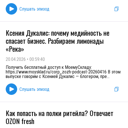
Слушать эпизод
Ксения Дукалис: почему медийность не
спасает бизнес. Разбираем лимонады
«Река»
20.04.2026
•
00:59:40
Получить бесплатный доступ к МоемуСкладу:
https://www.moysklad.ru/corp_zozh-podcast-20260416 В этом
выпуске говорим с Ксенией Дукалис — блогером, пре
...
Слушать эпизод
Как попасть на полки ритейла? Отвечает
OZON fresh