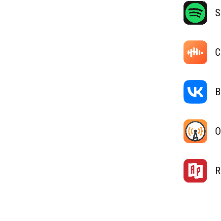
S
C
В
O
R