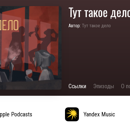
Тут такое дел
Автор:
Тут такое дело
Ссылки
Эпизоды
О п
pple Podcasts
Yandex Music