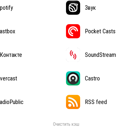
potify
Звук
astbox
Pocket Casts
Контакте
SoundStream
vercast
Castro
adioPublic
RSS feed
Очистить кэш