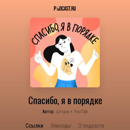
Спасибо, я в порядке
Автор:
Шторм × YouTalk
Ссылки
Эпизоды
О подкасте