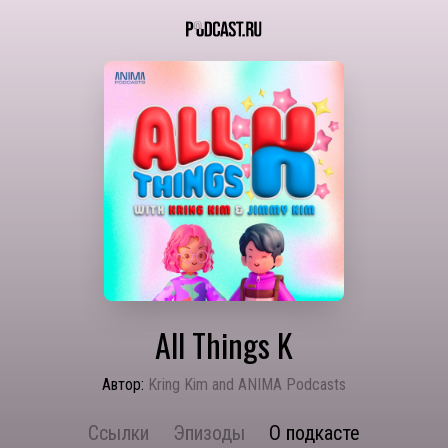
All Things K
Автор:
Kring Kim and ANIMA Podcasts
Ссылки
Эпизоды
О подкасте