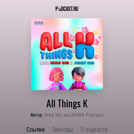
All Things K
Автор:
Kring Kim and ANIMA Podcasts
Ссылки
Эпизоды
О подкасте