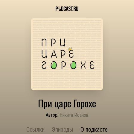
При царе Горохе
Автор:
Никита Исанов
Ссылки
Эпизоды
О подкасте