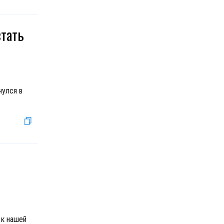
стать
нулся в
 к нашей