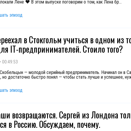
локали Лене ❤️ В этом выпуске поговорим о том, как Лена бр
...
шать эпизод
ереехал в Стокгольм учиться в одном из 
для IT-предпринимателей. Стоило того?
•
00:49:53
Скобельцын — молодой серийный предприниматель. Начинал он в Са
, но достаточно быстро понял — чтобы стать лучше и успешнее, ну
шать эпизод
аши возвращаются. Сергей из Лондона тол
ся в Россию. Обсуждаем, почему.