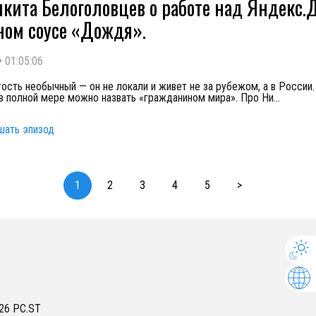
икита Белоголовцев о работе над Яндекс.
ном соусе «Дождя».
•
01:05:06
гость необычный — он не локали и живет не за рубежом, а в России.
 в полной мере можно назвать «гражданином мира». Про Ни
...
шать эпизод
1
2
3
4
5
>
26
PC.ST