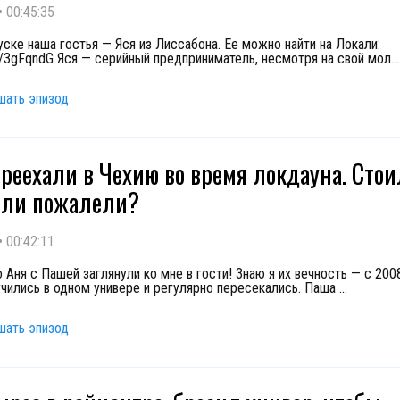
•
00:45:35
уске наша гостья — Яся из Лиссабона. Ее можно найти на Локали:
.ly/3gFqndG Яся — серийный предприниматель, несмотря на свой мол
...
шать эпизод
ереехали в Чехию во время локдауна. Стои
Или пожалели?
•
00:42:11
о Аня с Пашей заглянули ко мне в гости! Знаю я их вечность — с 20
учились в одном универе и регулярно пересекались. Паша
...
шать эпизод