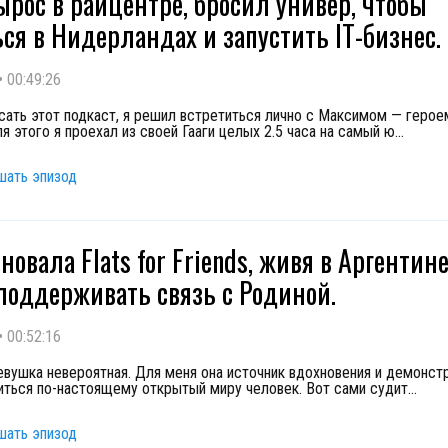
ырос в райцентре, бросил универ, чтобы
ься в Нидерландах и запустить IT-бизнес.
•
00:49:26
сать этот подкаст, я решил встретиться лично с Максимом — герое
я этого я проехал из своей Гааги целых 2.5 часа на самый ю
...
шать эпизод
новала Flats for Friends, живя в Аргентине
поддерживать связь с Родиной.
•
00:52:16
вушка невероятная. Для меня она источник вдохновения и демонстр
ться по-настоящему открытый миру человек. Вот сами судит
...
шать эпизод