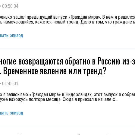
•
00:50:34
ренько зашел предыдущий выпуск «Граждан мира». В нем я решилс
ь намечающийся, кажется, новый тренд. Дело в том, что граждане 
шать эпизод
ногие возвращаются обратно в Россию из-
. Временное явление или тренд?
•
01:45:01
о я записываю «Граждан мира» в Нидерландах, этот выпуск я собрал
 уже нахожусь полтора месяца. Сюда я приехал в начале с
...
шать эпизод