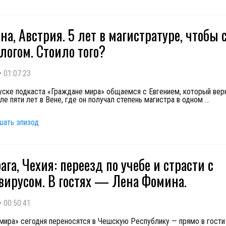
на, Австрия. 5 лет в магистратуре, чтобы 
логом. Стоило того?
•
01:07:23
уске подкаста «Граждане мира» общаемся с Евгением, который вер
ле пяти лет в Вене, где он получал степень магистра в одном
...
шать эпизод
ага, Чехия: переезд по учебе и страсти с
вирусом. В гостях — Лена Фомина.
•
00:50:41
мира» сегодня переносятся в Чешскую Республику — прямо в гости