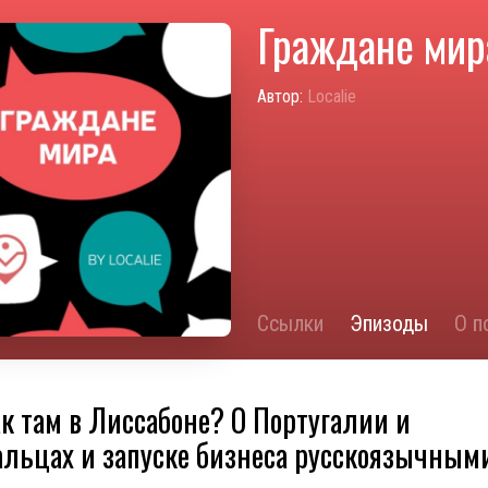
Граждане мир
Автор:
Localie
Ссылки
Эпизоды
О п
ак там в Лиссабоне? О Португалии и
альцах и запуске бизнеса русскоязычным