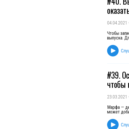
#40. В
оказат
04.04.2021
Чтобы запи
выпуска. Дл
Слу
#39. Ос
чтобы 
23.03.2021
Марфа — де
может доби
Слу