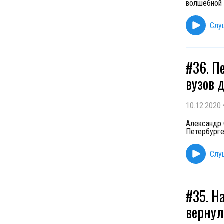
волшебной 
Слу
#36. П
вузов 
10.12.2020
Александр 
Петербурге
Слу
#35. Н
вернул