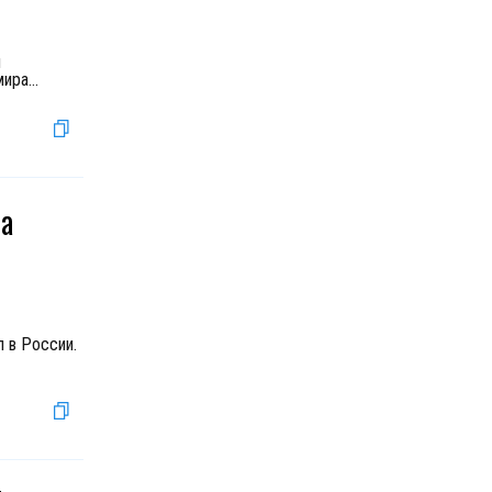
я
мира
...
за
 в России.