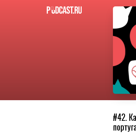
#42. К
португ