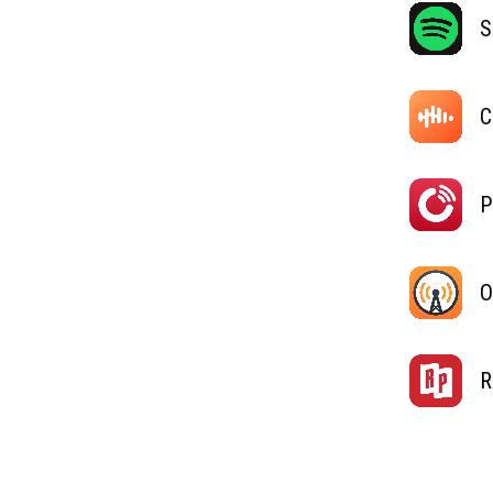
S
C
P
O
R