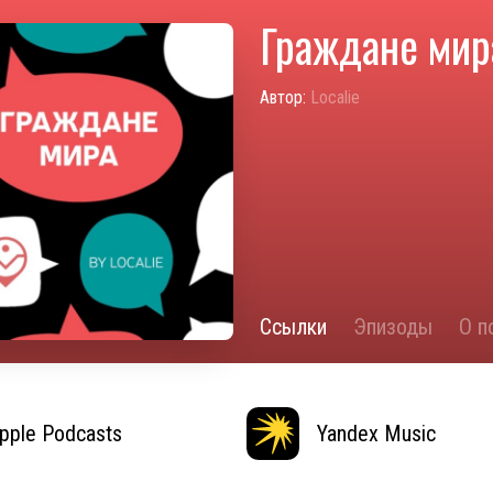
Граждане мир
Автор:
Localie
Ссылки
Эпизоды
О п
pple Podcasts
Yandex Music