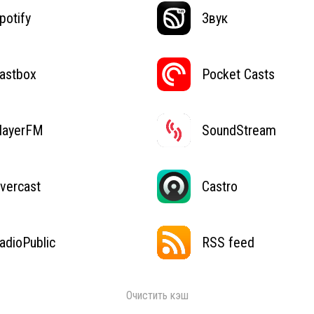
potify
Звук
astbox
Pocket Casts
layerFM
SoundStream
vercast
Castro
adioPublic
RSS feed
Очистить кэш