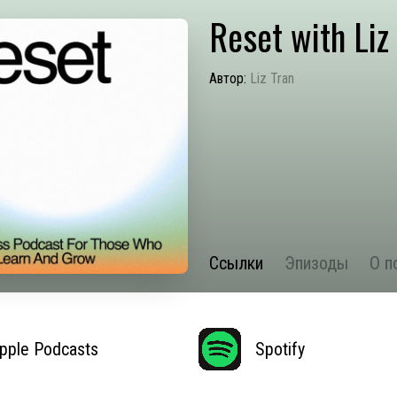
Reset with Liz
Автор:
Liz Tran
Ссылки
Эпизоды
О п
pple Podcasts
Spotify