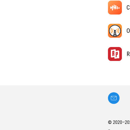
C
O
R
© 2020–
20