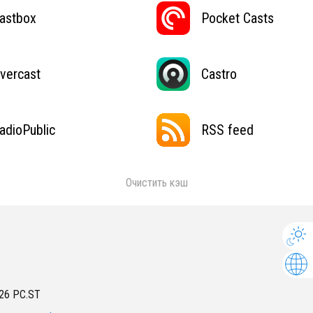
astbox
Pocket Casts
vercast
Castro
adioPublic
RSS feed
Очистить кэш
26
PC.ST