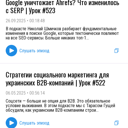
Google уничтожает Ahrefs? Что изменилось
с SERP | Урок #523
26.09.2025
•
00:18:48
В подкасте Николай Шмичков разбирает фундаментальные
изменения в поиске Google, которые тектонически повлияют
на все SEO-сервисы. Больше никаких топ-1
...
Слушать эпизод
Стратегии социального маркетинга для
украинских B2B-компаний | Урок #522
06.05.2025
•
00:56:14
Соцсети — больше не опция для B2B. Это обязательное
условие выживания. В этом подкасте мы с Тарасом Гущей
обсудили, как украинским B2B-компаниям строи
...
Слушать эпизод