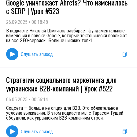
Google уничтожает Ahrefs? Что изменилось
с SERP | Урок #523
26.09.2025
•
00:18:48
В подкасте Николай Шмичков разбирает фундаментальные
изменения в поиске Google, которые тектонически повлияют
на все SEO-сервисы. Больше никаких топ-1
...
Слушать эпизод
Стратегии социального маркетинга для
украинских B2B-компаний | Урок #522
06.05.2025
•
00:56:14
Соцсети — больше не опция для B2B. Это обязательное
условие выживания. В этом подкасте мы с Тарасом Гущей
обсудили, как украинским B2B-компаниям строи
...
Слушать эпизод