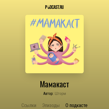
Мамакаст
Автор:
Шторм
Ссылки
Эпизоды
О подкасте